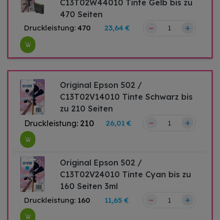
C13T02W44010 Tinte Gelb bis zu
470 Seiten
–
+
Druckleistung:
470
23,64 €
Original Epson 502 /
C13T02V14010 Tinte Schwarz bis
zu 210 Seiten
–
+
Druckleistung:
210
26,01 €
Original Epson 502 /
C13T02V24010 Tinte Cyan bis zu
160 Seiten 3ml
–
+
Druckleistung:
160
11,65 €