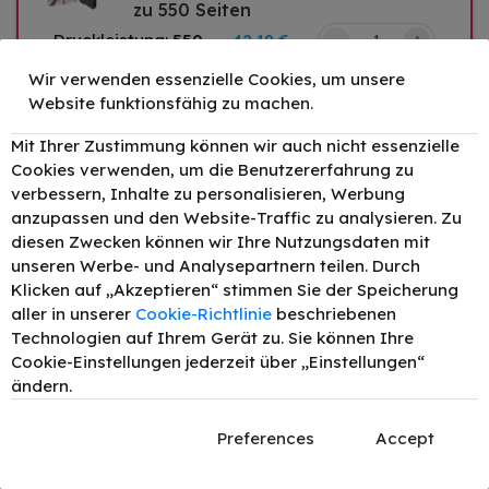
zu 550 Seiten
–
+
Druckleistung:
550
42,19 €
Wir verwenden essenzielle Cookies, um unsere
Website funktionsfähig zu machen.
Original Epson 502XL /
Mit Ihrer Zustimmung können wir auch nicht essenzielle
C13T02W24010 Tinte Cyan bis zu
Cookies verwenden, um die Benutzererfahrung zu
470 Seiten
verbessern, Inhalte zu personalisieren, Werbung
–
+
Druckleistung:
470
23,64 €
anzupassen und den Website-Traffic zu analysieren. Zu
diesen Zwecken können wir Ihre Nutzungsdaten mit
unseren Werbe- und Analysepartnern teilen. Durch
Klicken auf „Akzeptieren“ stimmen Sie der Speicherung
Original Epson 502XL /
aller in unserer
Cookie-Richtlinie
beschriebenen
C13T02W34010 Tinte Magenta bis
Technologien auf Ihrem Gerät zu. Sie können Ihre
zu 470 Seiten
Cookie-Einstellungen jederzeit über „Einstellungen“
–
+
Druckleistung:
470
23,75 €
ändern.
Preferences
Accept
Original Epson 502XL /