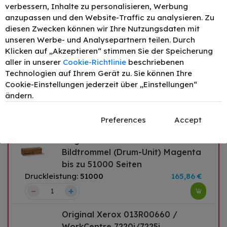
Bildtrommel (Drum-Unit) Schwarz
verbessern, Inhalte zu personalisieren, Werbung
bis zu 67000 Seiten
anzupassen und den Website-Traffic zu analysieren. Zu
Druckleistung:
67000
130,89 €
diesen Zwecken können wir Ihre Nutzungsdaten mit
unseren Werbe- und Analysepartnern teilen. Durch
–
+
Klicken auf „Akzeptieren“ stimmen Sie der Speicherung
aller in unserer
Cookie-Richtlinie
beschriebenen
Original Xerox 013R00658
Technologien auf Ihrem Gerät zu. Sie können Ihre
Bildtrommel (Drum-Unit) Gelb bis
Cookie-Einstellungen jederzeit über „Einstellungen“
zu 51000 Seiten
ändern.
Druckleistung:
51000
125,02 €
–
+
Preferences
Accept
Original Xerox 013R00659
Bildtrommel (Drum-Unit) Magenta
bis zu 51000 Seiten
Druckleistung:
51000
165,86 €
–
+
Original Xerox 013R00660 /
WorkCentre 7220i/7225i