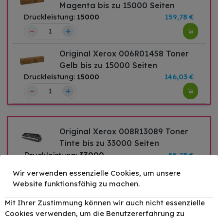
Magenta bis zu 15000 Seiten
Druckleistung:
15000
159,78 €
–
+
Original Xerox 006R01458 Toner
Gelb bis zu 15000 Seiten
Druckleistung:
15000
146,03 €
–
+
Original Xerox 008R13089 Toner
Tinte bis zu 33000 Seiten
Druckleistung:
33000
55,78 €
–
+
Wir verwenden essenzielle Cookies, um unsere
Website funktionsfähig zu machen.
Mit Ihrer Zustimmung können wir auch nicht essenzielle
Original Xerox 013R00657
Cookies verwenden, um die Benutzererfahrung zu