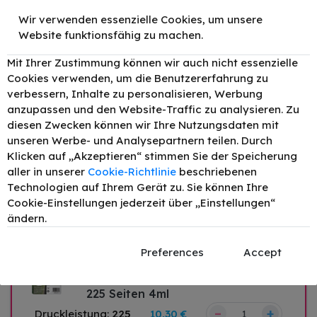
Wir verwenden essenzielle Cookies, um unsere
Website funktionsfähig zu machen.
Original Epson T0892 /
C13T08924011 Tinte Cyan bis zu
Mit Ihrer Zustimmung können wir auch nicht essenzielle
170 Seiten 4ml
Cookies verwenden, um die Benutzererfahrung zu
–
+
Druckleistung:
170
10,20 €
verbessern, Inhalte zu personalisieren, Werbung
anzupassen und den Website-Traffic zu analysieren. Zu
diesen Zwecken können wir Ihre Nutzungsdaten mit
unseren Werbe- und Analysepartnern teilen. Durch
Original Epson T0893 /
Klicken auf „Akzeptieren“ stimmen Sie der Speicherung
C13T08934011 Tinte Magenta bis
aller in unserer
Cookie-Richtlinie
beschriebenen
zu 135 Seiten 4ml
Technologien auf Ihrem Gerät zu. Sie können Ihre
–
+
Cookie-Einstellungen jederzeit über „Einstellungen“
Druckleistung:
135
10,20 €
ändern.
Preferences
Accept
Original Epson T0894 /
C13T08944011 Tinte Gelb bis zu
225 Seiten 4ml
–
+
Druckleistung:
225
10,30 €