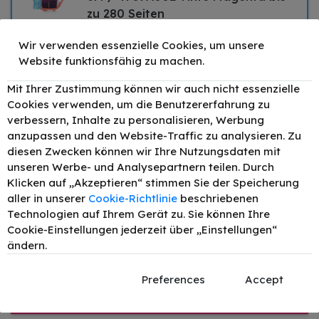
zu 280 Seiten
–
+
Druckleistung:
280
7,70 €
Wir verwenden essenzielle Cookies, um unsere
Website funktionsfähig zu machen.
Mit Ihrer Zustimmung können wir auch nicht essenzielle
Cookies verwenden, um die Benutzererfahrung zu
verbessern, Inhalte zu personalisieren, Werbung
Alle Original Produkte für
anzupassen und den Website-Traffic zu analysieren. Zu
diesen Zwecken können wir Ihre Nutzungsdaten mit
Canon S900
unseren Werbe- und Analysepartnern teilen. Durch
Klicken auf „Akzeptieren“ stimmen Sie der Speicherung
aller in unserer
Cookie-Richtlinie
beschriebenen
Technologien auf Ihrem Gerät zu. Sie können Ihre
Original Canon BCI-6BK /
Cookie-Einstellungen jederzeit über „Einstellungen“
4705A002 Tinte Schwarz bis zu
ändern.
210 Seiten 13ml
–
+
Druckleistung:
210
11,08 €
Preferences
Accept