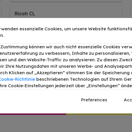
Ricoh CL
rwenden essenzielle Cookies, um unsere Website funktionsfä
Ricoh IM
n.
r Zustimmung können wir auch nicht essenzielle Cookies ver
Ricoh MP
enutzererfahrung zu verbessern, Inhalte zu personalisieren
en und den Website-Traffic zu analysieren. Zu diesen Zwec
ir Ihre Nutzungsdaten mit unseren Werbe- und Analysepart
Durch Klicken auf „Akzeptieren“ stimmen Sie der Speicherung a
Ricoh SP
Cookie-Richtlinie
beschriebenen Technologien auf Ihrem Gerä
hre Cookie-Einstellungen jederzeit über „Einstellungen“ ände
Preferences
Acc