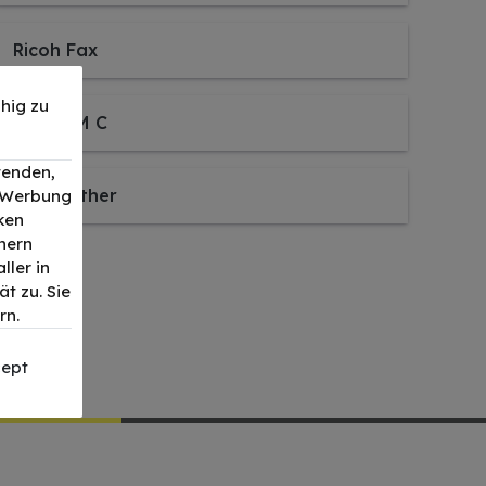
Ricoh Fax
hig zu
Ricoh IM C
wenden,
Ricoh Other
, Werbung
ken
nern
ller in
t zu. Sie
rn.
ept