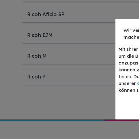
Ricoh Aficio SP
Wir ve
Ricoh IJM
mache
Mit Ihre
Ricoh M
um die B
anzupass
können w
Ricoh P
teilen. 
unserer
können I