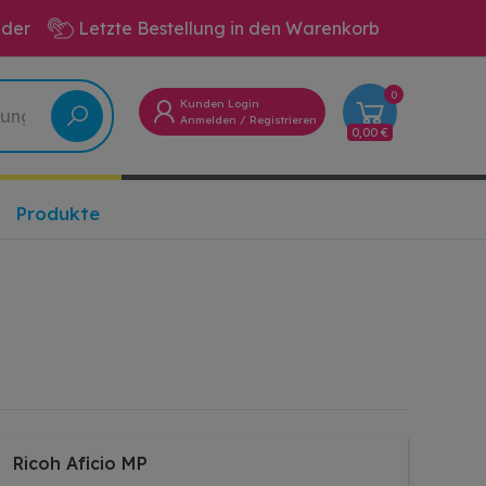
eder
Letzte Bestellung in den Warenkorb
0
Kunden Login
Anmelden
/
Registrieren
0,00 €
Produkte
Ricoh Aficio MP