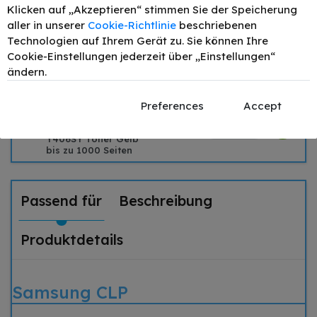
Schwarz bis zu 1500
Klicken auf „Akzeptieren“ stimmen Sie der Speicherung
Seiten
aller in unserer
Cookie-Richtlinie
beschriebenen
TONEX alternativ für
Technologien auf Ihrem Gerät zu. Sie können Ihre
Samsung CLT-
Cookie-Einstellungen jederzeit über „Einstellungen“
–
+
34,90 €
C406SC / CLT-
ändern.
C406SC Toner Cyan
bis zu 1000 Seiten
TONEX alternativ für
Preferences
Accept
Samsung CLT-
–
+
34,90 €
Y406SY / CLT-
Y406SY Toner Gelb
bis zu 1000 Seiten
Passend für
Beschreibung
Produktdetails
Samsung CLP