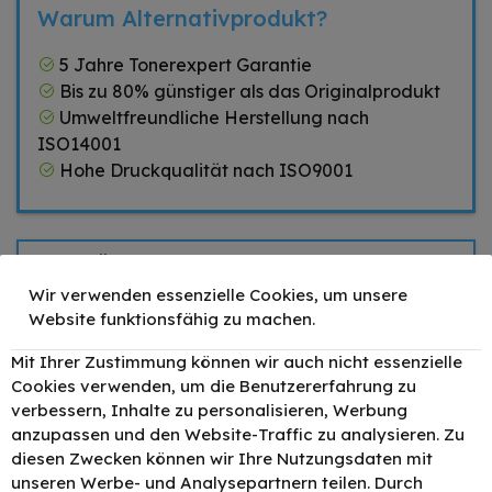
Warum Alternativprodukt?
5 Jahre Tonerexpert Garantie
Bis zu 80% günstiger als das Originalprodukt
Umweltfreundliche Herstellung nach
ISO14001
Hohe Druckqualität nach ISO9001
Zubehör
Wir verwenden essenzielle Cookies, um unsere
TONEX alternativ
Website funktionsfähig zu machen.
für Samsung CLT-
P406C / CLT-P406C
–
+
106,50 €
Toner Schwarz
Mit Ihrer Zustimmung können wir auch nicht essenzielle
Cyan Magenta Gelb
Cookies verwenden, um die Benutzererfahrung zu
Multipack
verbessern, Inhalte zu personalisieren, Werbung
TONEX alternativ für
anzupassen und den Website-Traffic zu analysieren. Zu
Samsung CLT-
diesen Zwecken können wir Ihre Nutzungsdaten mit
K406SBK / CLT-
–
+
34,90 €
K406SBK Toner
unseren Werbe- und Analysepartnern teilen. Durch