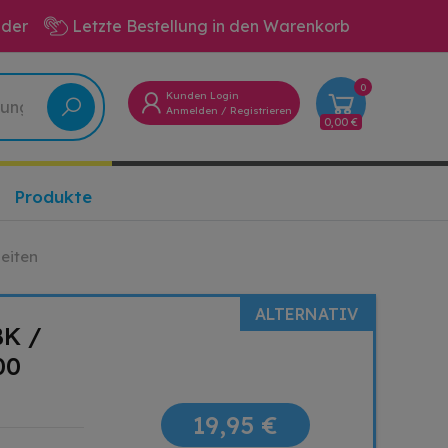
eder
Letzte Bestellung in den Warenkorb
0
Kunden Login
Anmelden
/
Registrieren
0,00 €
Produkte
eiten
ALTERNATIV
BK /
00
19,95 €