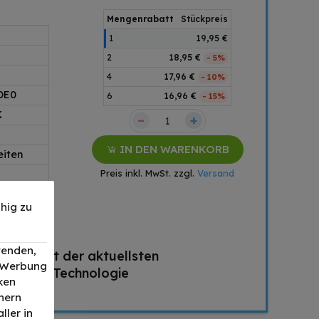
Mengenrabatt
Stückpreis
1
19,95 €
2
18,95 €
- 5%
4
17,96 €
- 10%
DE0
6
16,96 €
- 15%
K
–
+
IN DEN WARENKORB
eiten
Preis inkl. MwSt. zzgl.
Versand
hig zu
wenden,
Mit der aktuellsten
, Werbung
Chip Technologie
ken
nern
ller in