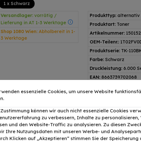
1 x Schwarz
Versandlager:
vorrätig /
Produkttyp:
alternativ
Lieferung in AT 1-3 Werktage
Produktart:
Toner
Shop 1080 Wien:
Abholbereit in 1-
Artikelnummer:
150152
3 Werktage
OEM-Teilenr.:
1T02FV0
Produktserie:
TK-110B
Farbe:
Schwarz
Druckleistung:
6.000 S
EAN:
8663739702068
rwenden essenzielle Cookies, um unsere Website funktionsfä
n.
Warum Alternativprodukt?
r Zustimmung können wir auch nicht essenzielle Cookies ver
Produziert nach
5 Jahre Tonerexpert
enutzererfahrung zu verbessern, Inhalte zu personalisieren
ISO 9001 & ISO 14001
Garantie
en und den Website-Traffic zu analysieren. Zu diesen Zwec
ir Ihre Nutzungsdaten mit unseren Werbe- und Analysepart
Durch Klicken auf „Akzeptieren“ stimmen Sie der Speicherung a