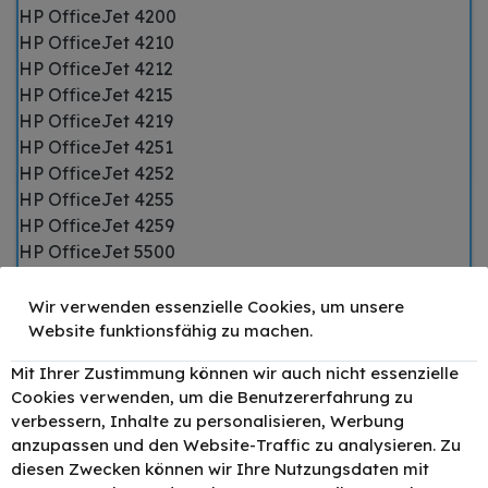
HP OfficeJet 4200
HP OfficeJet 4210
HP OfficeJet 4212
HP OfficeJet 4215
HP OfficeJet 4219
HP OfficeJet 4251
HP OfficeJet 4252
HP OfficeJet 4255
HP OfficeJet 4259
HP OfficeJet 5500
HP OfficeJet 5505
HP OfficeJet 5510
Wir verwenden essenzielle Cookies, um unsere
HP OfficeJet 5515
Website funktionsfähig zu machen.
HP OfficeJet 6100
Mit Ihrer Zustimmung können wir auch nicht essenzielle
HP OfficeJet 6110
Cookies verwenden, um die Benutzererfahrung zu
verbessern, Inhalte zu personalisieren, Werbung
HP Photosmart
anzupassen und den Website-Traffic zu analysieren. Zu
diesen Zwecken können wir Ihre Nutzungsdaten mit
HP Photosmart 100