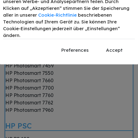
unseren Werbe- und Analysepartnern teilen. Durch
HP Photosmart 130
Klicken auf „Akzeptieren“ stimmen Sie der Speicherung
HP Photosmart 145
aller in unserer
Cookie-Richtlinie
beschriebenen
HP Photosmart 245
Technologien auf Ihrem Gerät zu. Sie können Ihre
Cookie-Einstellungen jederzeit über „Einstellungen“
HP Photosmart 7150
ändern.
HP Photosmart 7260
HP Photosmart 7345
Preferences
Accept
HP Photosmart 7350
HP Photosmart 7450
HP Photosmart 7459
HP Photosmart 7550
HP Photosmart 7660
HP Photosmart 7700
HP Photosmart 7760
HP Photosmart 7762
HP Photosmart 7960
HP PSC