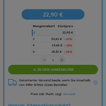
22,90 €
Mengenrabatt
Stückpreis
1
22,90 €
2
20,61 €
- 10%
4
19,46 €
- 15%
6
18,32 €
- 20%
–
+
IN DEN WARENKORB
Garantierter Versand
heute
, wenn Sie innerhalb
von
09hr 07min 10sec
Bestellen
Preis inkl. MwSt. zzgl.
Versand
Warum Alternativprodukt?