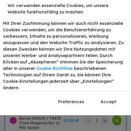
5 Jahre Tonerexpert Garantie
Wir verwenden essenzielle Cookies, um unsere
Bis zu 80% günstiger als das Originalprodukt
Website funktionsfähig zu machen.
Umweltfreundliche Herstellung nach
Mit Ihrer Zustimmung können wir auch nicht essenzielle
ISO14001
Cookies verwenden, um die Benutzererfahrung zu
Hohe Druckqualität nach ISO9001
verbessern, Inhalte zu personalisieren, Werbung
anzupassen und den Website-Traffic zu analysieren. Zu
diesen Zwecken können wir Ihre Nutzungsdaten mit
unseren Werbe- und Analysepartnern teilen. Durch
Zubehör
Klicken auf „Akzeptieren“ stimmen Sie der Speicherung
TONEX alternativ für
aller in unserer
Cookie-Richtlinie
beschriebenen
Epson 34XL / T3471
–
+
14,50 €
Technologien auf Ihrem Gerät zu. Sie können Ihre
Tinte Schwarz bis zu
Cookie-Einstellungen jederzeit über „Einstellungen“
1100 Seiten
ändern.
TONEX alternativ für
Epson 34XLC / T3472
–
+
10,50 €
Tinte Cyan bis zu 950
Preferences
Accept
Seiten
TONEX alternativ für
Epson 34XLM / T3473
–
+
10,50 €
Tinte Magenta bis zu
950 Seiten