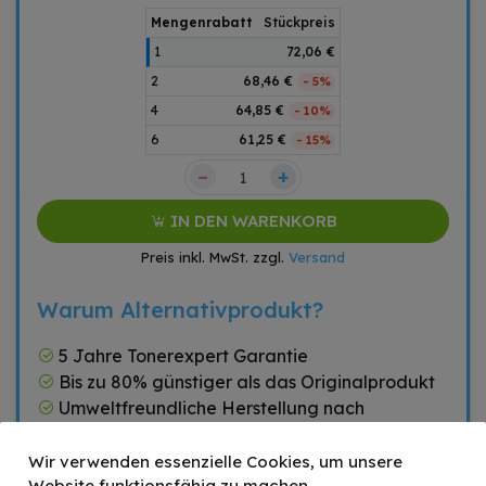
Mengenrabatt
Stückpreis
1
72,06 €
2
68,46 €
- 5%
4
64,85 €
- 10%
6
61,25 €
- 15%
–
+
IN DEN WARENKORB
Preis inkl. MwSt. zzgl.
Versand
Warum Alternativprodukt?
5 Jahre Tonerexpert Garantie
Bis zu 80% günstiger als das Originalprodukt
Umweltfreundliche Herstellung nach
ISO14001
Hohe Druckqualität nach ISO9001
Wir verwenden essenzielle Cookies, um unsere
Website funktionsfähig zu machen.