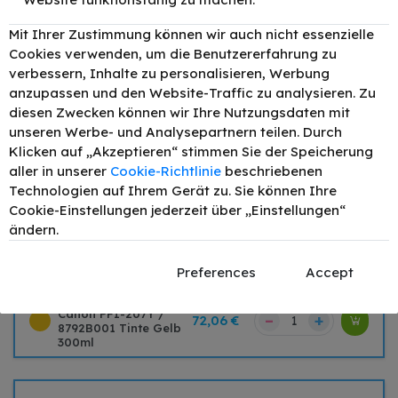
Mit Ihrer Zustimmung können wir auch nicht essenzielle
Zubehör
Cookies verwenden, um die Benutzererfahrung zu
verbessern, Inhalte zu personalisieren, Werbung
TONEX alternativ für
anzupassen und den Website-Traffic zu analysieren. Zu
Canon PFI-207BK /
–
+
72,06 €
diesen Zwecken können wir Ihre Nutzungsdaten mit
8789B001 Tinte
Schwarz 300ml
unseren Werbe- und Analysepartnern teilen. Durch
Klicken auf „Akzeptieren“ stimmen Sie der Speicherung
TONEX alternativ für
aller in unserer
Cookie-Richtlinie
beschriebenen
Canon PFI-207MBK /
–
+
72,06 €
8788B001 Tinte Matt
Technologien auf Ihrem Gerät zu. Sie können Ihre
Schwarz 300ml
Cookie-Einstellungen jederzeit über „Einstellungen“
ändern.
TONEX alternativ
für Canon PFI-207C
–
+
142,12 €
/ 8790B001 Tinte
Preferences
Accept
Cyan 300ml
TONEX alternativ für
Canon PFI-207Y /
–
+
72,06 €
8792B001 Tinte Gelb
300ml