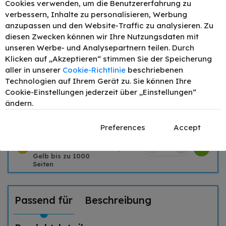
Cookies verwenden, um die Benutzererfahrung zu
verbessern, Inhalte zu personalisieren, Werbung
Zubehör
anzupassen und den Website-Traffic zu analysieren. Zu
TONEX alternativ für
diesen Zwecken können wir Ihre Nutzungsdaten mit
Canon 729C /
unseren Werbe- und Analysepartnern teilen. Durch
–
+
31,67 €
4369B002 Toner
Klicken auf „Akzeptieren“ stimmen Sie der Speicherung
Cyan bis zu 1000
Seiten
aller in unserer
Cookie-Richtlinie
beschriebenen
Technologien auf Ihrem Gerät zu. Sie können Ihre
TONEX alternativ für
Cookie-Einstellungen jederzeit über „Einstellungen“
Canon 729M /
–
+
36,36 €
4368B002 Toner
ändern.
Magenta bis zu 1000
Seiten
Preferences
Accept
TONEX alternativ für
Canon 729Y /
–
+
35,94 €
4367B002 Toner
Gelb bis zu 1000
Seiten
Passend für
Beschreibung