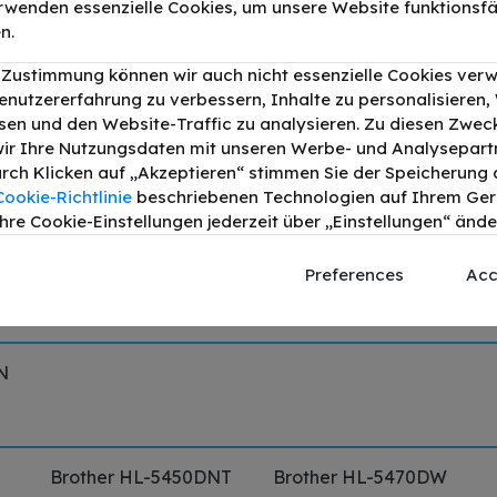
rwenden essenzielle Cookies, um unsere Website funktionsfä
n.
r Zustimmung können wir auch nicht essenzielle Cookies ver
enutzererfahrung zu verbessern, Inhalte zu personalisieren
en und den Website-Traffic zu analysieren. Zu diesen Zwec
ommel (Drum-Unit) Schwarz bis zu 30000
ir Ihre Nutzungsdaten mit unseren Werbe- und Analysepart
Druckleistung:
30000
Durch Klicken auf „Akzeptieren“ stimmen Sie der Speicherung a
Cookie-Richtlinie
beschriebenen Technologien auf Ihrem Gerä
hre Cookie-Einstellungen jederzeit über „Einstellungen“ ände
g
Produktdetails
Preferences
Acc
N
Brother HL-5450DNT
Brother HL-5470DW