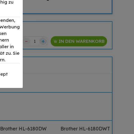
hig zu
wenden,
, Werbung
ken
nern
–
+
64,90 €
IN DEN WARENKORB
ller in
t zu. Sie
rn.
ept
Brother HL-6180DW
Brother HL-6180DWT