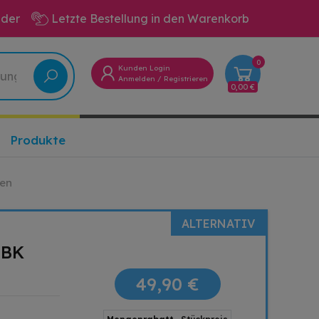
eder
Letzte Bestellung in den Warenkorb
0
Kunden Login
Anmelden
/
Registrieren
0,00 €
Produkte
ten
ALTERNATIV
0BK
49,90 €