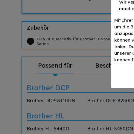
Wir ve
mache
Mit Ihre
um die B
Zubehör
anzupass
TONEX alternativ für Brother DR-3300BK Bildtr
können w
Seiten
teilen. 
unserer
können I
Passend für
Beschreibun
Brother DCP
Brother DCP-8110DN
Brother DCP-8250D
Brother HL
Brother HL-5440D
Brother HL-5450DN