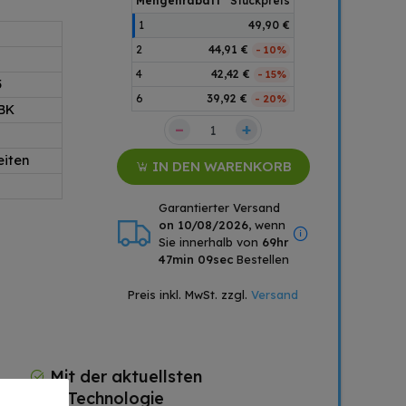
Mengenrabatt
Stückpreis
1
49,90 €
2
44,91 €
- 10%
4
42,42 €
- 15%
5
6
39,92 €
- 20%
BK
–
+
eiten
IN DEN WARENKORB
Garantierter Versand
on 10/08/2026
, wenn
Sie innerhalb von
69hr
47min 08sec
Bestellen
Preis inkl. MwSt. zzgl.
Versand
Mit der aktuellsten
Chip Technologie