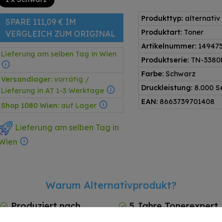
Produkttyp:
alternativ
SPARE 111,09 € IM
Produktart:
Toner
VERGLEICH ZUM ORIGINAL
Artikelnummer:
14947
Lieferung am selben Tag in Wien
Produktserie:
TN-3380
Farbe:
Schwarz
Versandlager:
vorrätig /
Druckleistung:
8.000 S
Lieferung in AT 1-3 Werktage
EAN:
8663739701408
Shop 1080 Wien:
auf Lager
Lieferung am selben Tag in
Wien
Warum Alternativprodukt?
Produziert nach
5 Jahre Tonerexpert
ISO 9001 & ISO 14001
Garantie