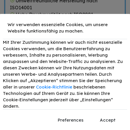
Umweltfreundliche Herstellung nach
ISO14001
Hohe Druckqualität nach ISO9001
Wir verwenden essenzielle Cookies, um unsere
Website funktionsfähig zu machen.
Zubehör
Mit Ihrer Zustimmung können wir auch nicht essenzielle
Cookies verwenden, um die Benutzererfahrung zu
TONEX alternativ für
Brother DR-3200
verbessern, Inhalte zu personalisieren, Werbung
–
+
49,90 €
Bildtrommel (Drum-Unit)
anzupassen und den Website-Traffic zu analysieren. Zu
bis zu 25000 Seiten
diesen Zwecken können wir Ihre Nutzungsdaten mit
unseren Werbe- und Analysepartnern teilen. Durch
Klicken auf „Akzeptieren“ stimmen Sie der Speicherung
Passend für
Beschreibung
aller in unserer
Cookie-Richtlinie
beschriebenen
Technologien auf Ihrem Gerät zu. Sie können Ihre
Produktdetails
Cookie-Einstellungen jederzeit über „Einstellungen“
ändern.
Preferences
Accept
Brother DCP