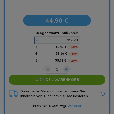
44,90 €
Mengenrabatt
Stückpreis
1
44,90 €
2
40,41 €
- 10%
4
38,16 €
- 15%
6
35,92 €
- 20%
–
+
IN DEN WARENKORB
Garantierter Versand
morgen
, wenn Sie
innerhalb von
18hr 13min 45sec
Bestellen
Preis inkl. MwSt. zzgl.
Versand