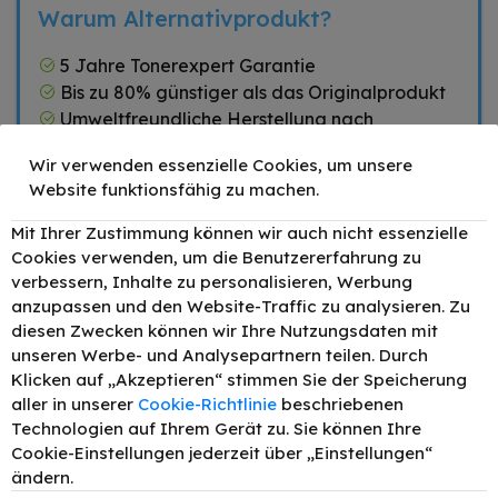
Warum Alternativprodukt?
5 Jahre Tonerexpert Garantie
Bis zu 80% günstiger als das Originalprodukt
Umweltfreundliche Herstellung nach
ISO14001
Wir verwenden essenzielle Cookies, um unsere
Hohe Druckqualität nach ISO9001
Website funktionsfähig zu machen.
Mit Ihrer Zustimmung können wir auch nicht essenzielle
Cookies verwenden, um die Benutzererfahrung zu
Zubehör
verbessern, Inhalte zu personalisieren, Werbung
anzupassen und den Website-Traffic zu analysieren. Zu
TONEX alternativ für
Brother DR-2400BK
diesen Zwecken können wir Ihre Nutzungsdaten mit
–
+
49,90 €
Bildtrommel (Drum-
unseren Werbe- und Analysepartnern teilen. Durch
Unit) Schwarz bis zu
Klicken auf „Akzeptieren“ stimmen Sie der Speicherung
12000 Seiten
aller in unserer
Cookie-Richtlinie
beschriebenen
TONEX alternativ für
Technologien auf Ihrem Gerät zu. Sie können Ihre
Brother TN-2420XXL
–
+
64,90 €
Toner Schwarz bis
Cookie-Einstellungen jederzeit über „Einstellungen“
zu 6000 Seiten
ändern.