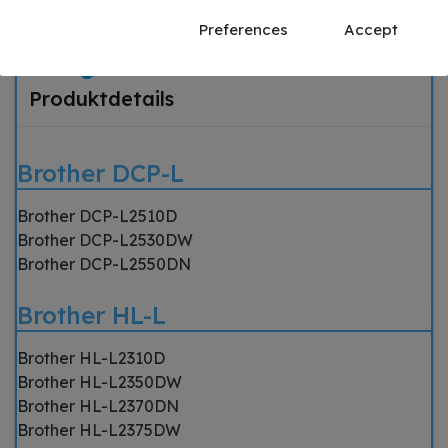
Preferences
Accept
Passend für
Beschreibung
Produktdetails
Brother DCP-L
Brother DCP-L2510D
Brother DCP-L2530DW
Brother DCP-L2550DN
Brother HL-L
Brother HL-L2310D
Brother HL-L2350DW
Brother HL-L2370DN
Brother HL-L2375DW