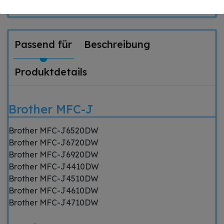
Tinte Cyan bis zu 1400
Seiten
Passend für
Beschreibung
Produktdetails
Brother MFC-J
Brother MFC-J6520DW
Brother MFC-J6720DW
Brother MFC-J6920DW
Brother MFC-J4410DW
Brother MFC-J4510DW
Brother MFC-J4610DW
Brother MFC-J4710DW