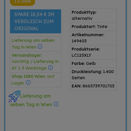
1 x Gelb
Produkttyp:
SPARE 18,54 € IM
alternativ
VERGLEICH ZUM
Produktart:
Tinte
ORIGINAL
Artikelnummer:
Lieferung am selben
149403
Tag in Wien
Produktserie:
Versandlager:
LC125XLY
vorrätig / Lieferung in
Farbe:
Gelb
AT 1-3 Werktage
Druckleistung:
1.400
Shop 1080 Wien:
auf
Seiten
Lager
EAN:
8663739701703
Lieferung am
selben Tag in Wien