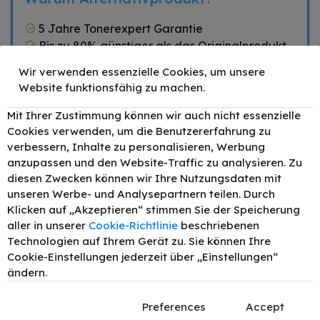
5 Jahre Tonerexpert Garantie
Bis zu 80% günstiger als das Originalprodukt
Umweltfreundliche Herstellung nach
Wir verwenden essenzielle Cookies, um unsere
ISO14001
Website funktionsfähig zu machen.
Hohe Druckqualität nach ISO9001
Mit Ihrer Zustimmung können wir auch nicht essenzielle
Cookies verwenden, um die Benutzererfahrung zu
verbessern, Inhalte zu personalisieren, Werbung
Zubehör
anzupassen und den Website-Traffic zu analysieren. Zu
diesen Zwecken können wir Ihre Nutzungsdaten mit
TONEX alternativ für
unseren Werbe- und Analysepartnern teilen. Durch
Brother LC127XLBK
–
+
12,90 €
Tinte Schwarz bis zu
Klicken auf „Akzeptieren“ stimmen Sie der Speicherung
1400 Seiten
aller in unserer
Cookie-Richtlinie
beschriebenen
Technologien auf Ihrem Gerät zu. Sie können Ihre
TONEX alternativ für
Brother LC125XLM
–
+
Cookie-Einstellungen jederzeit über „Einstellungen“
7,90 €
Tinte Magenta bis zu
ändern.
1400 Seiten
TONEX alternativ für
Preferences
Accept
Brother LC125XLC
–
+
7,90 €