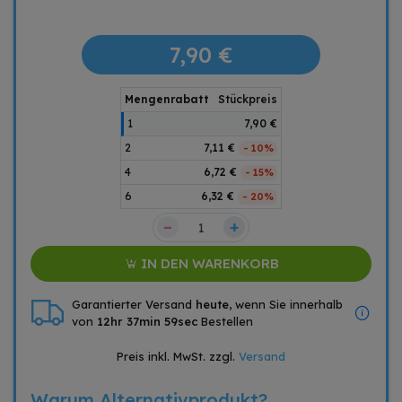
7,90 €
Mengenrabatt
Stückpreis
1
7,90 €
2
7,11 €
- 10%
4
6,72 €
- 15%
6
6,32 €
- 20%
–
+
IN DEN WARENKORB
Garantierter Versand
heute
, wenn Sie innerhalb
von
12hr 37min 58sec
Bestellen
Preis inkl. MwSt. zzgl.
Versand
Warum Alternativprodukt?