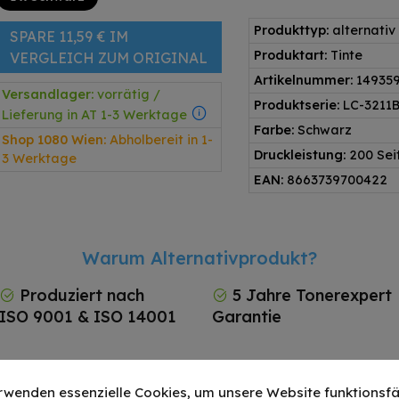
Produkttyp:
alternativ
SPARE 11,59 € IM
Produktart:
Tinte
VERGLEICH ZUM ORIGINAL
Artikelnummer:
14935
Versandlager:
vorrätig /
Produktserie:
LC-3211
Lieferung in AT 1-3 Werktage
Farbe:
Schwarz
Shop 1080 Wien:
Abholbereit in 1-
Druckleistung:
200 Sei
3 Werktage
EAN:
8663739700422
Warum Alternativprodukt?
Produziert nach
5 Jahre Tonerexpert
ISO 9001 & ISO 14001
Garantie
rwenden essenzielle Cookies, um unsere Website funktionsfä