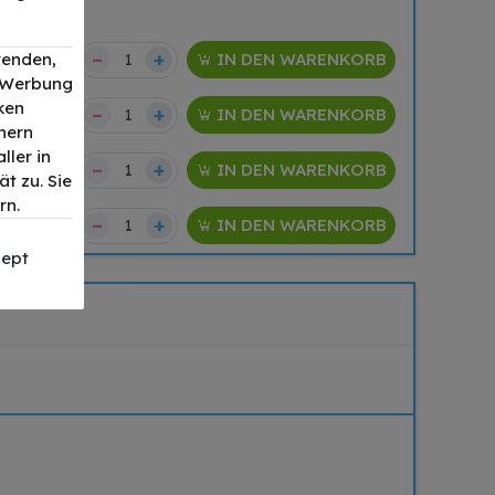
–
+
wenden,
19,90 €
IN DEN WARENKORB
, Werbung
ken
–
+
5,90 €
IN DEN WARENKORB
nern
ller in
–
+
5,90 €
IN DEN WARENKORB
t zu. Sie
rn.
–
+
5,90 €
IN DEN WARENKORB
ept