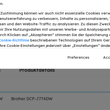
n.
r Zustimmung können wir auch nicht essenzielle Cookies ver
color Spar-Set
enutzererfahrung zu verbessern, Inhalte zu personalisieren
en und den Website-Traffic zu analysieren. Zu diesen Zwec
n bis zu 200 Seiten
Druckleistung:
200
ir Ihre Nutzungsdaten mit unseren Werbe- und Analysepart
Durch Klicken auf „Akzeptieren“ stimmen Sie der Speicherung a
genta bis zu 200 Seiten
Druckleistung:
200
Cookie-Richtlinie
beschriebenen Technologien auf Ihrem Gerä
hre Cookie-Einstellungen jederzeit über „Einstellungen“ ände
b bis zu 200 Seiten
Druckleistung:
200
Preferences
Acc
g
Produktdetails
DW
Brother DCP-J774DW