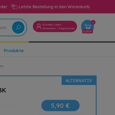
eder
Letzte Bestellung in den Warenkorb
0
Kunden Login
Anmelden
/
Registrieren
0,00 €
Produkte
en
ALTERNATIV
BK
5,90 €