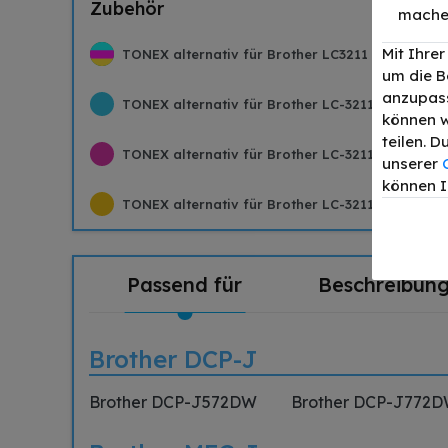
Zubehör
mache
Mit Ihre
TONEX alternativ für Brother LC3211 Tinte Multi
um die B
anzupass
TONEX alternativ für Brother LC-3211C Tinte Cya
können w
teilen. 
TONEX alternativ für Brother LC-3211M Tinte Ma
unserer
können I
TONEX alternativ für Brother LC-3211Y Tinte Gel
Passend für
Beschreibun
Brother DCP-J
Brother DCP-J572DW
Brother DCP-J772