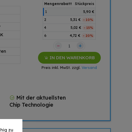
Mengenrabatt
Stückpreis
1
5,90 €
2
5,31 €
- 10%
9
4
5,02 €
- 15%
BK
6
4,72 €
- 20%
–
+
ten
IN DEN WARENKORB
Preis inkl. MwSt. zzgl.
Versand
Mit der aktuellsten
Chip Technologie
hig zu