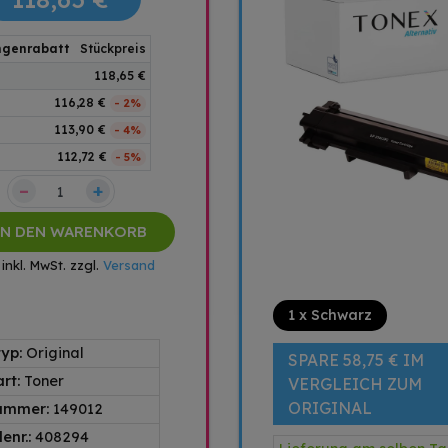
genrabatt
Stückpreis
118,65 €
116,28 €
- 2%
113,90 €
- 4%
112,72 €
- 5%
–
+
IN DEN WARENKORB
 inkl. MwSt. zzgl.
Versand
1 x Schwarz
typ:
Original
SPARE 58,75 € IM
art:
Toner
VERGLEICH ZUM
ORIGINAL
nummer:
149012
enr.:
408294