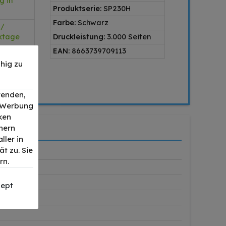
g in
Produktserie:
SP230H
Farbe:
Schwarz
 /
rktage
Druckleistung:
3.000 Seiten
EAN:
8663739709113
hig zu
ager
wenden,
, Werbung
ken
nern
ller in
t zu. Sie
rn.
ept