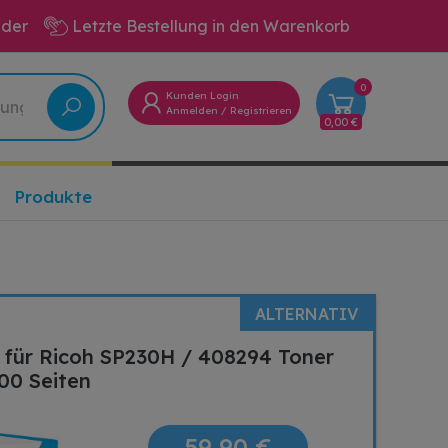
eder
Letzte Bestellung in den Warenkorb
0
Kunden Login
Anmelden
/
Registrieren
0,00 €
Produkte
ALTERNATIV
 für Ricoh SP230H / 408294 Toner
00 Seiten
59,90 €