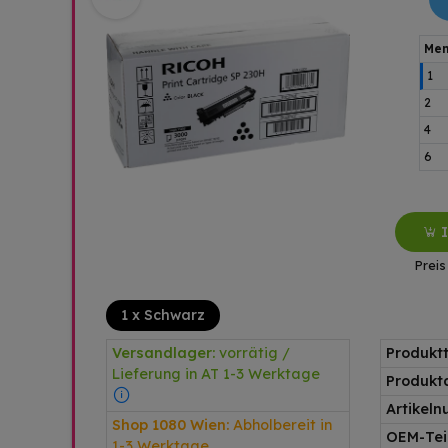
Men
1
2
4
6
Preis
1 x Schwarz
Versandlager:
vorrätig /
Produkt
Lieferung in AT 1-3 Werktage
Produkt
Artikel
Shop 1080 Wien:
Abholbereit in
OEM-Teil
1-3 Werktage