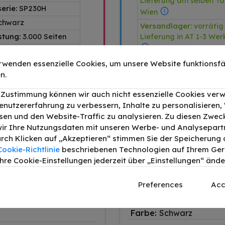
Lieferung am selben Ta
erie:
SP230H
Wien
chwarz
Versandlager:
vorrätig
stung:
3.000 Seiten
Lieferung in AT 1-3 We
1311926631
rwenden essenzielle Cookies, um unsere Website funktionsfä
Shop 1080 Wien:
auf L
n.
r Zustimmung können wir auch nicht essenzielle Cookies ver
enutzererfahrung zu verbessern, Inhalte zu personalisieren
en und den Website-Traffic zu analysieren. Zu diesen Zwec
alternativ
ir Ihre Nutzungsdaten mit unseren Werbe- und Analysepart
Durch Klicken auf „Akzeptieren“ stimmen Sie der Speicherung a
Cookie-Richtlinie
beschriebenen Technologien auf Ihrem Gerä
Produkttyp:
Toner
hre Cookie-Einstellungen jederzeit über „Einstellungen“ ände
OEM-Teilenr.:
408294
Produktserie:
SP230H
Preferences
Acc
Artikelnummer:
150876
Farbe:
Schwarz