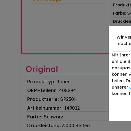
Produkts
Farbe:
S
Drucklei
EAN:
496
Wir ve
mache
Mit Ihre
um die B
Original
anzupass
können w
teilen. 
Produkttyp:
Toner
unserer
OEM-Teilenr.:
408294
können I
Produktserie:
SP230H
Artikelnummer:
149012
Farbe:
Schwarz
Druckleistung:
3.000 Seiten