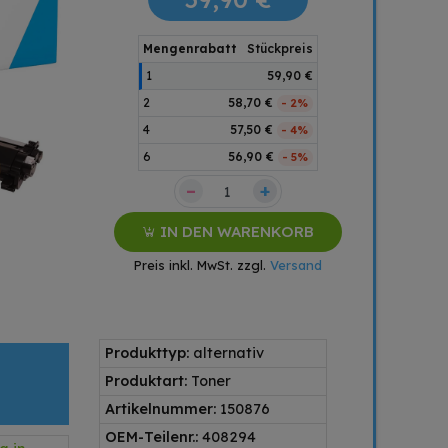
Mengenrabatt
Stückpreis
1
59,90 €
2
58,70 €
- 2%
4
57,50 €
- 4%
6
56,90 €
- 5%
–
+
IN DEN WARENKORB
Preis inkl. MwSt. zzgl.
Versand
Produkttyp:
alternativ
Produktart:
Toner
Artikelnummer:
150876
OEM-Teilenr.:
408294