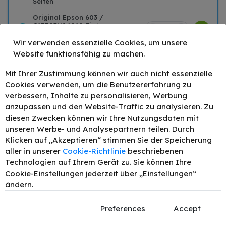
Seiten
Original Epson 603 /
C13T03U24010 Tinte
–
+
11,34 €
Cyan bis zu 130
Seiten
Wir verwenden essenzielle Cookies, um unsere
Website funktionsfähig zu machen.
Original Epson 603 /
–
+
11,34 €
C13T03U44010 Tinte
Mit Ihrer Zustimmung können wir auch nicht essenzielle
Gelb bis zu 130 Seiten
Cookies verwenden, um die Benutzererfahrung zu
verbessern, Inhalte zu personalisieren, Werbung
anzupassen und den Website-Traffic zu analysieren. Zu
Passend für
Beschreibung
diesen Zwecken können wir Ihre Nutzungsdaten mit
unseren Werbe- und Analysepartnern teilen. Durch
Produktdetails
Klicken auf „Akzeptieren“ stimmen Sie der Speicherung
aller in unserer
Cookie-Richtlinie
beschriebenen
Technologien auf Ihrem Gerät zu. Sie können Ihre
Epson Expression Home
Cookie-Einstellungen jederzeit über „Einstellungen“
ändern.
Epson Expression Home XP-2100
Epson Expression Home XP-2105
Preferences
Accept
Epson Expression Home XP-2150