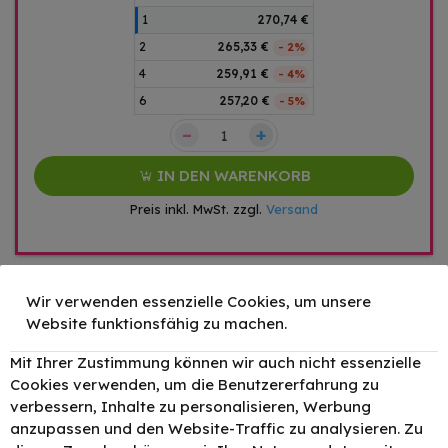
1
270,74 €
2
265,33 €
- 2%
4
259,91 €
- 4%
6
257,20 €
- 5%
–
+
IN DEN WARENKORB
Preis inkl. MwSt. zzgl.
Versand
Zubehör
Wir verwenden essenzielle Cookies, um unsere
Website funktionsfähig zu machen.
Original Canon C-
EXV51BK /
Mit Ihrer Zustimmung können wir auch nicht essenzielle
–
+
160,09 €
0481C002 Toner
Cookies verwenden, um die Benutzererfahrung zu
Schwarz bis zu
69000 Seiten
verbessern, Inhalte zu personalisieren, Werbung
anzupassen und den Website-Traffic zu analysieren. Zu
Original Canon C-