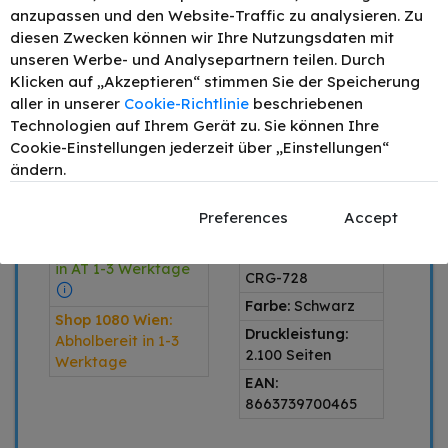
IN DEN WARENKORB
anzupassen und den Website-Traffic zu analysieren. Zu
diesen Zwecken können wir Ihre Nutzungsdaten mit
Preis inkl. MwSt. zzgl.
Versand
unseren Werbe- und Analysepartnern teilen. Durch
Klicken auf „Akzeptieren“ stimmen Sie der Speicherung
1 x Schwarz
aller in unserer
Cookie-Richtlinie
beschriebenen
Technologien auf Ihrem Gerät zu. Sie können Ihre
Produkttyp:
SPARE 20,57 €
Cookie-Einstellungen jederzeit über „Einstellungen“
alternativ
IM VERGLEICH
ändern.
Produktart:
Toner
ZUM ORIGINAL
Artikelnummer:
Preferences
Accept
Versandlager:
149538
vorrätig / Lieferung
Produktserie:
in AT 1-3 Werktage
CRG-728
Farbe:
Schwarz
Shop 1080 Wien:
Druckleistung:
Abholbereit in 1-3
2.100 Seiten
Werktage
EAN:
8663739700465