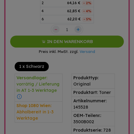
2
64,16 €
- 2%
4
62,85 €
- 4%
6
62,20 €
- 5%
–
+
IN DEN WARENKORB
Preis inkl. MwSt. zzgl.
Versand
1 x Schwarz
Versandlager:
Produkttyp:
vorrätig / Lieferung
Original
in AT 1-3 Werktage
Produktart:
Toner
Artikelnummer:
Shop 1080 Wien:
145528
Abholbereit in 1-3
OEM-Teilenr.:
Werktage
3500B002
Produktserie:
728