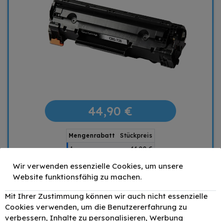
44,90 €
Mengenrabatt
Stückpreis
1
44,90 €
2
42,65 €
- 5%
Wir verwenden essenzielle Cookies, um unsere
4
40,41 €
Website funktionsfähig zu machen.
- 10%
6
38,16 €
- 15%
Mit Ihrer Zustimmung können wir auch nicht essenzielle
–
+
Cookies verwenden, um die Benutzererfahrung zu
verbessern, Inhalte zu personalisieren, Werbung