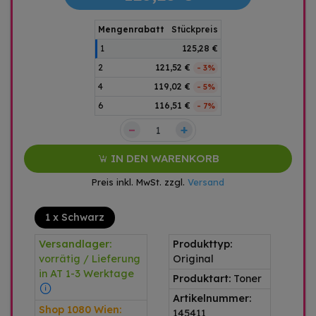
Mengenrabatt
Stückpreis
1
125,28 €
2
121,52 €
- 3%
4
119,02 €
- 5%
6
116,51 €
- 7%
–
+
IN DEN WARENKORB
Preis inkl. MwSt. zzgl.
Versand
1 x Schwarz
Versandlager:
Produkttyp:
vorrätig / Lieferung
Original
in AT 1-3 Werktage
Produktart:
Toner
Artikelnummer:
Shop 1080 Wien:
145411