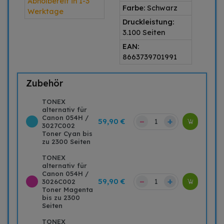
Abholbereit in 1-3
Farbe:
Schwarz
Werktage
Druckleistung:
3.100 Seiten
EAN:
8663739701991
Zubehör
TONEX
alternativ für
Canon 054H /
–
+
59,90 €
3027C002
Toner Cyan bis
zu 2300 Seiten
TONEX
alternativ für
Canon 054H /
–
+
59,90 €
3026C002
Toner Magenta
bis zu 2300
Seiten
TONEX