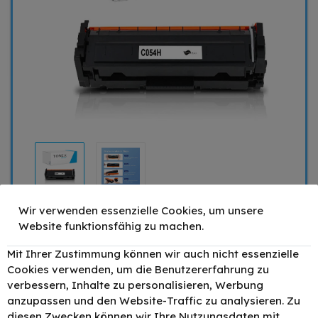
Wir verwenden essenzielle Cookies, um unsere
Website funktionsfähig zu machen.
59,90 €
Mit Ihrer Zustimmung können wir auch nicht essenzielle
Cookies verwenden, um die Benutzererfahrung zu
Mengenrabatt
Stückpreis
verbessern, Inhalte zu personalisieren, Werbung
1
59,90 €
anzupassen und den Website-Traffic zu analysieren. Zu
2
53,91 €
- 10%
diesen Zwecken können wir Ihre Nutzungsdaten mit