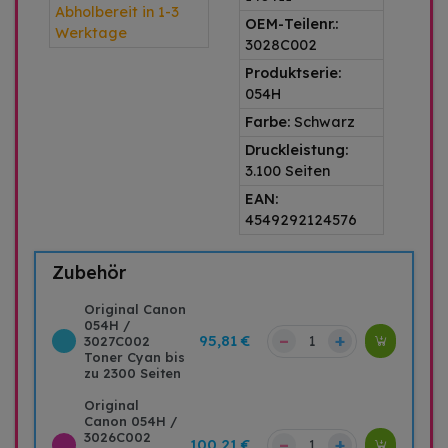
Abholbereit in 1-3
OEM-Teilenr.:
Werktage
3028C002
Produktserie:
054H
Farbe:
Schwarz
Druckleistung:
3.100 Seiten
EAN:
4549292124576
Zubehör
Original Canon
054H /
–
+
95,81 €
3027C002
Toner Cyan bis
zu 2300 Seiten
Original
Canon 054H /
3026C002
–
+
100,21 €