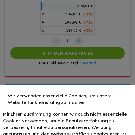
1
208,01 €
2
203,85 €
- 2%
4
199,69 €
- 4%
6
197,61 €
- 5%
–
+
IN DEN WARENKORB
Preis inkl. MwSt. zzgl.
Versand
Zubehör
Wir verwenden essenzielle Cookies, um unsere
Original OKI
Website funktionsfähig zu machen.
47095704 /
–
+
100,10 €
47095704 Toner
Mit Ihrer Zustimmung können wir auch nicht essenzielle
Schwarz bis zu
Cookies verwenden, um die Benutzererfahrung zu
5000 Seiten
verbessern, Inhalte zu personalisieren, Werbung
Original OKI
anzupassen und den Website-Traffic zu analysieren. Zu