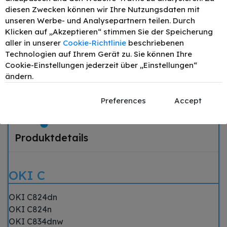
47095702 /
–
+
208,01 €
diesen Zwecken können wir Ihre Nutzungsdaten mit
47095702 Toner
Magenta bis zu
unseren Werbe- und Analysepartnern teilen. Durch
5000 Seiten
Klicken auf „Akzeptieren“ stimmen Sie der Speicherung
Original OKI
aller in unserer
Cookie-Richtlinie
beschriebenen
47095701 /
Technologien auf Ihrem Gerät zu. Sie können Ihre
–
+
212,26 €
47095701 Toner
Cookie-Einstellungen jederzeit über „Einstellungen“
Gelb bis zu 5000
Seiten
ändern.
Preferences
Accept
Passend für
Beschreibung
Produktdetails
OKI C
OKI C824dn
OKI C824n
OKI C834dnw