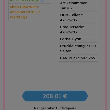
AT 1-3 Werktage
Artikelnummer:
Shop 1080 Wien:
148782
Abholbereit in 1-3
OEM-Teilenr.:
Werktage
47095703
Produktserie:
47095703
Farbe:
Cyan
Druckleistung:
5.000
Seiten
EAN:
5031713071235
208,01 €
Mengenrabatt
Stückpreis