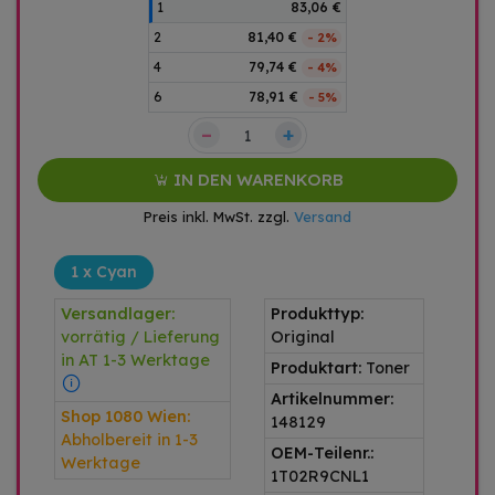
1
83,06 €
2
81,40 €
- 2%
4
79,74 €
- 4%
6
78,91 €
- 5%
–
+
IN DEN WARENKORB
Preis inkl. MwSt. zzgl.
Versand
1 x Cyan
Versandlager:
Produkttyp:
vorrätig / Lieferung
Original
in AT 1-3 Werktage
Produktart:
Toner
Artikelnummer:
Shop 1080 Wien:
148129
Abholbereit in 1-3
OEM-Teilenr.:
Werktage
1T02R9CNL1