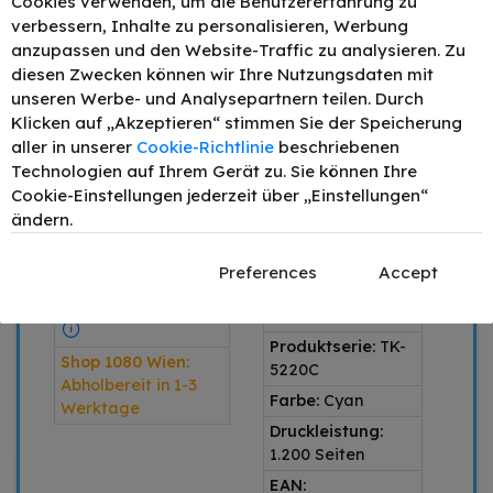
Cookies verwenden, um die Benutzererfahrung zu
IN DEN WARENKORB
verbessern, Inhalte zu personalisieren, Werbung
anzupassen und den Website-Traffic zu analysieren. Zu
Preis inkl. MwSt. zzgl.
Versand
diesen Zwecken können wir Ihre Nutzungsdaten mit
unseren Werbe- und Analysepartnern teilen. Durch
1 x Cyan
Klicken auf „Akzeptieren“ stimmen Sie der Speicherung
aller in unserer
Cookie-Richtlinie
beschriebenen
Produkttyp:
SPARE 48,16 €
Technologien auf Ihrem Gerät zu. Sie können Ihre
alternativ
IM VERGLEICH
Cookie-Einstellungen jederzeit über „Einstellungen“
Produktart:
Toner
ZUM ORIGINAL
ändern.
Artikelnummer:
Versandlager:
150200
Preferences
Accept
vorrätig / Lieferung
OEM-Teilenr.:
in AT 1-3 Werktage
1T02R9CNL1
Produktserie:
TK-
Shop 1080 Wien:
5220C
Abholbereit in 1-3
Farbe:
Cyan
Werktage
Druckleistung:
1.200 Seiten
EAN: