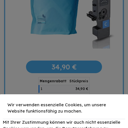
34,90 €
Mengenrabatt
Stückpreis
1
34,90 €
2
33,15 €
- 5%
Wir verwenden essenzielle Cookies, um unsere
4
31,41 €
- 10%
Website funktionsfähig zu machen.
6
29,66 €
- 15%
–
+
Mit Ihrer Zustimmung können wir auch nicht essenzielle