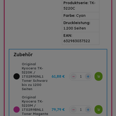
Produktserie:
TK-
5220C
Farbe:
Cyan
Druckleistung:
1.200 Seiten
EAN:
632983037522
Zubehör
Original
Kyocera TK-
5220K /
–
+
61,88 €
1T02R90NL1
Toner Schwarz
bis zu 1200
Seiten
Original
Kyocera TK-
5220M /
–
+
79,79 €
1T02R9BNL1
Toner Magenta