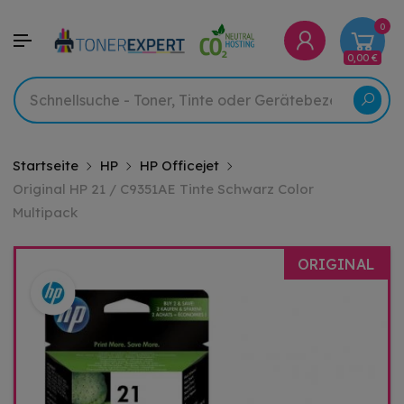
0
0,00 €
Startseite
HP
HP Officejet
Original HP 21 / C9351AE Tinte Schwarz Color
Multipack
ORIGINAL