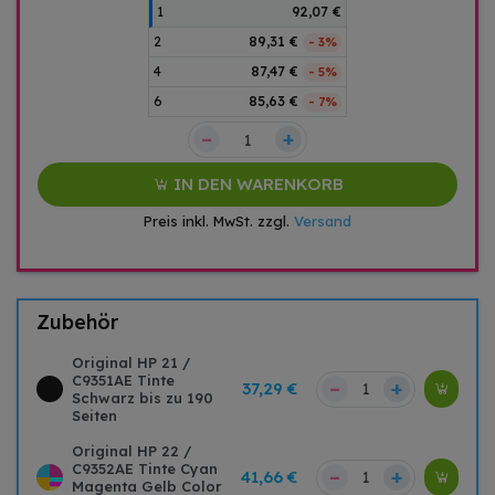
1
92,07 €
2
89,31 €
- 3%
4
87,47 €
- 5%
6
85,63 €
- 7%
–
+
IN DEN WARENKORB
Preis inkl. MwSt. zzgl.
Versand
Zubehör
Original HP 21 /
C9351AE Tinte
–
+
37,29 €
Schwarz bis zu 190
Seiten
Original HP 22 /
C9352AE Tinte Cyan
–
+
41,66 €
Magenta Gelb Color