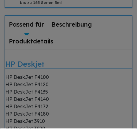
bis zu 165 Seiten 5ml
Passend für
Beschreibung
Produktdetails
HP Deskjet
HP DeskJet F4100
HP DeskJet F4120
HP DeskJet F4135
HP DeskJet F4140
HP DeskJet F4172
HP DeskJet F4180
HP DeskJet 3910
HP DeskJet 3920
HP DeskJet 3930