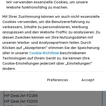
Wir verwenden essenzielle Cookies, um unsere
HP DeskJet 3940
Website funktionsfähig zu machen.
HP DeskJet D1360
HP DeskJet D1460
Mit Ihrer Zustimmung können wir auch nicht essenzielle
Cookies verwenden, um die Benutzererfahrung zu
HP DeskJet D1560
verbessern, Inhalte zu personalisieren, Werbung
HP DeskJet D2300
anzupassen und den Website-Traffic zu analysieren. Zu
HP DeskJet D2360
diesen Zwecken können wir Ihre Nutzungsdaten mit
HP DeskJet D2400
unseren Werbe- und Analysepartnern teilen. Durch
HP DeskJet D2460
Klicken auf „Akzeptieren“ stimmen Sie der Speicherung
HP DeskJet F2100
aller in unserer
Cookie-Richtlinie
beschriebenen
HP DeskJet F2110
Technologien auf Ihrem Gerät zu. Sie können Ihre
HP DeskJet F2120
Cookie-Einstellungen jederzeit über „Einstellungen“
HP DeskJet F2128
ändern.
HP DeskJet F2140
HP DeskJet F2180
Preferences
Accept
HP DeskJet F2185
HP DeskJet F2187
HP DeskJet F2188
HP DeskJet F2200