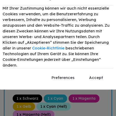
Mit Ihrer Zustimmung können wir auch nicht essenzielle
Cookies verwenden, um die Benutzererfahrung zu
52,90 €
verbessern, Inhalte zu personalisieren, Werbung
anzupassen und den Website-Traffic zu analysieren. Zu
Mengenrabatt
Stückpreis
diesen Zwecken können wir Ihre Nutzungsdaten mit
unseren Werbe- und Analysepartnern teilen. Durch
1
52,90 €
Klicken auf „Akzeptieren“ stimmen Sie der Speicherung
2
47,61 €
- 10%
aller in unserer
Cookie-Richtlinie
beschriebenen
4
44,96 €
- 15%
Technologien auf Ihrem Gerät zu. Sie können Ihre
6
42,32 €
- 20%
Cookie-Einstellungen jederzeit über „Einstellungen“
ändern.
–
+
IN DEN WARENKORB
Preferences
Accept
Preis inkl. MwSt. zzgl.
Versand
1 x Schwarz
1 x Cyan
1 x Magenta
1 x Gelb
1 x Cyan (Hell)
1 x Magenta (Hell)