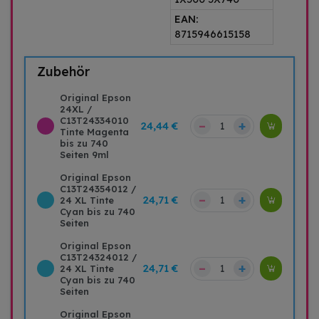
EAN:
8715946615158
Zubehör
Original Epson
24XL /
C13T24334010
–
+
24,44 €
Tinte Magenta
bis zu 740
Seiten 9ml
Original Epson
C13T24354012 /
–
+
24,71 €
24 XL Tinte
Cyan bis zu 740
Seiten
Original Epson
C13T24324012 /
–
+
24,71 €
24 XL Tinte
Cyan bis zu 740
Seiten
Original Epson