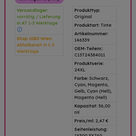
Versandlager:
Produkttyp:
vorrätig / Lieferung
Original
in AT 1-3 Werktage
Produktart:
Tinte
Artikelnummer:
Shop 1080 Wien:
146339
Abholbereit in 1-3
OEM-Teilenr.:
Werktage
C13T24384011
Produktserie:
24XL
Farbe:
Schwarz,
Cyan, Magenta,
Gelb, Cyan (Hell),
Magenta (Hell)
Kapazitat:
56,00
ml
Preis/ml:
2,47 €
Seitenleistung:
1X500 5X740