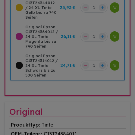
C13T24344012
–
+
25,93 €
/ 24 XL Tinte
Gelb bis zu 740
Seiten
Original Epson
C13T24364012 /
–
+
26,11 €
24 XL Tinte
Magenta bis zu
740 Seiten
Original Epson
C13T24314012 /
–
+
24,71 €
24 XL Tinte
Schwarz bis zu
500 Seiten
Original
Produkttyp:
Tinte
OEM-Teilenr.:
C13T24384011