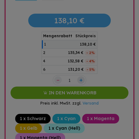
138,10 €
Mengenrabatt
Stückpreis
1
138,10 €
2
135,34 €
- 2%
4
132,58 €
- 4%
6
131,20 €
- 5%
–
+
IN DEN WARENKORB
Preis inkl. MwSt. zzgl.
Versand
1 x Schwarz
1 x Cyan
1 x Magenta
1 x Gelb
1 x Cyan (Hell)
1 x Magenta (Hell)