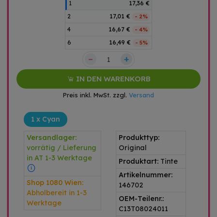
1
17,36 €
2
17,01 €
- 2%
4
16,67 €
- 4%
6
16,49 €
- 5%
–
+
IN DEN WARENKORB
Preis inkl. MwSt. zzgl.
Versand
1 x Cyan
Versandlager:
Produkttyp:
vorrätig / Lieferung
Original
in AT 1-3 Werktage
Produktart:
Tinte
Artikelnummer:
Shop 1080 Wien:
146702
Abholbereit in 1-3
OEM-Teilenr.:
Werktage
C13T08024011