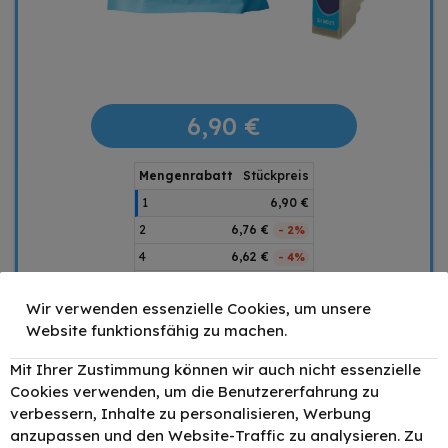
6,90 €
Mengenrabatt
Stückpreis
1
6,90 €
2
6,76 €
- 2%
4
6,62 €
- 4%
6
6,56 €
- 5%
Wir verwenden essenzielle Cookies, um unsere
–
+
Website funktionsfähig zu machen.
IN DEN WARENKORB
Mit Ihrer Zustimmung können wir auch nicht essenzielle
Cookies verwenden, um die Benutzererfahrung zu
Preis inkl. MwSt. zzgl.
Versand
verbessern, Inhalte zu personalisieren, Werbung
anzupassen und den Website-Traffic zu analysieren. Zu
1 x Cyan