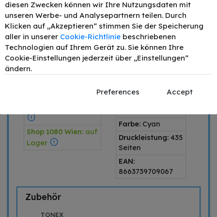
diesen Zwecken können wir Ihre Nutzungsdaten mit
unseren Werbe- und Analysepartnern teilen. Durch
Produkttyp:
SPARE 10,46 €
Klicken auf „Akzeptieren“ stimmen Sie der Speicherung
alternativ
IM VERGLEICH
aller in unserer
Cookie-Richtlinie
beschriebenen
Produktart:
Tinte
ZUM ORIGINAL
Technologien auf Ihrem Gerät zu. Sie können Ihre
Artikelnummer:
Cookie-Einstellungen jederzeit über „Einstellungen“
Lieferung am selben
150834
ändern.
Tag in Wien
OEM-Teilenr.:
Versandlager:
C13T08024011
Preferences
Accept
vorrätig / Lieferung
Produktserie:
T-
in AT 1-3 Werktage
0802
Farbe:
Cyan
Shop 1080 Wien:
auf
Druckleistung:
435
Lager
Seiten
EAN:
8663739709067
Zubehör
TONEX