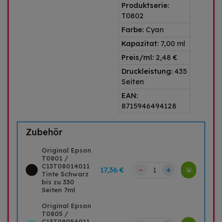
Produktserie:
T0802
Farbe:
Cyan
Kapazitat:
7,00 ml
Preis/ml:
2,48 €
Druckleistung:
435
Seiten
EAN:
8715946494128
Zubehör
Original Epson
T0801 /
C13T08014011
–
+
17,36 €
Tinte Schwarz
bis zu 330
Seiten 7ml
Original Epson
T0805 /
C13T08054011