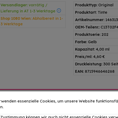
Versandlager:
vorrätig /
Produkttyp:
Original
Lieferung in AT 1-3 Werktage
Produktart:
Tinte
Shop 1080 Wien:
Abholbereit in 1-
Artikelnummer:
146313
3 Werktage
OEM-Teilenr.:
C13T02F
Produktserie:
202
Farbe:
Gelb
Kapazitat:
4,00 ml
Preis/ml:
4,60 €
Druckleistung:
300 Sei
EAN:
8715946646268
rwenden essenzielle Cookies, um unsere Website funktionsfä
n.
arz Cyan Magenta Gelb Foto Schwarz 23ml Multipack
r Zustimmung können wir auch nicht essenzielle Cookies ver