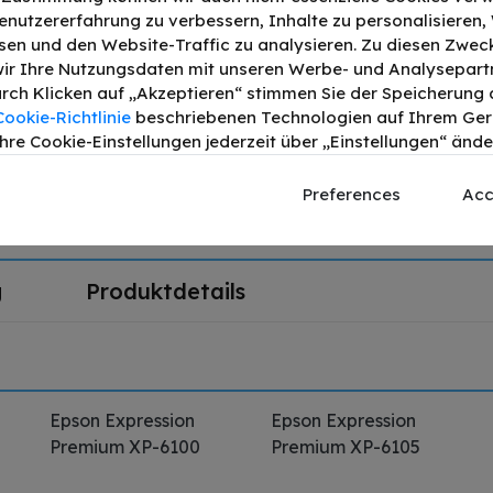
enutzererfahrung zu verbessern, Inhalte zu personalisieren
z bis zu 250 Seiten 7ml
Druckleistung:
250
en und den Website-Traffic zu analysieren. Zu diesen Zwec
ir Ihre Nutzungsdaten mit unseren Werbe- und Analysepart
Durch Klicken auf „Akzeptieren“ stimmen Sie der Speicherung a
chwarz bis zu 400 Seiten 4ml
Druckleistung:
400
Cookie-Richtlinie
beschriebenen Technologien auf Ihrem Gerä
hre Cookie-Einstellungen jederzeit über „Einstellungen“ ände
is zu 300 Seiten 4ml
Druckleistung:
300
Preferences
Acc
a bis zu 300 Seiten 4ml
Druckleistung:
300
g
Produktdetails
Epson Expression
Epson Expression
Premium XP-6100
Premium XP-6105