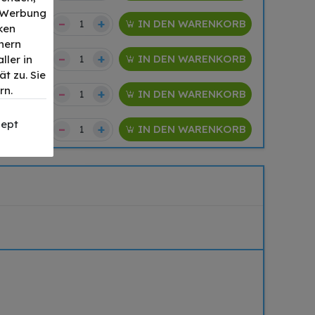
, Werbung
–
+
28,62 €
IN DEN WARENKORB
ken
nern
–
+
18,38 €
IN DEN WARENKORB
ller in
t zu. Sie
rn.
–
+
18,38 €
IN DEN WARENKORB
ept
–
+
19,62 €
IN DEN WARENKORB