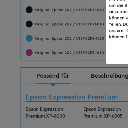
um die B
Original Epson 202 / C13T02E14010 Tinte Schwar
anzupass
können w
teilen. 
Original Epson 202 / C13T02F14010 Tinte Foto S
unserer
können I
Original Epson 202 / C13T02F24010 Tinte Cyan b
Original Epson 202 / C13T02F34010 Tinte Magent
Passend für
Beschreibun
Epson Expression Premium
Epson Expression
Epson Expression
Premium XP-6000
Premium XP-6005