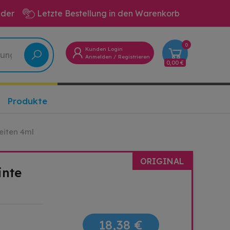
eder
Letzte Bestellung in den Warenkorb
0
Kunden Login
Anmelden
/
Registrieren
0,00 €
Produkte
eiten 4ml
ORIGINAL
inte
18,38 €