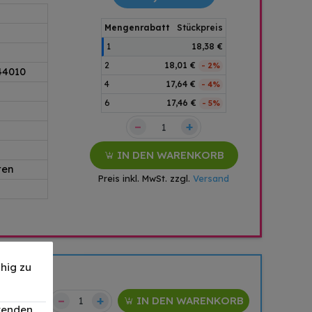
Mengenrabatt
Stückpreis
1
18,38 €
2
18,01 €
- 2%
44010
4
17,64 €
- 4%
6
17,46 €
- 5%
–
+
IN DEN WARENKORB
ten
Preis inkl. MwSt. zzgl.
Versand
hig zu
–
+
89,14 €
IN DEN WARENKORB
wenden,