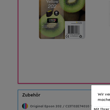
Wir ve
Zubehör
mache
Original Epson 202 / C13T02E74010 Tinte Schw
Mit Ihre