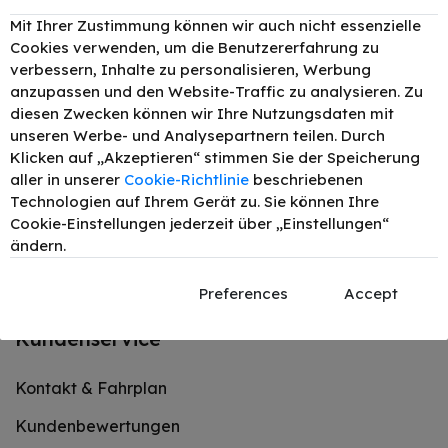
Lerchenfelder Str. 78-80 1080 Wien
Mit Ihrer Zustimmung können wir auch nicht essenzielle
Cookies verwenden, um die Benutzererfahrung zu
Mo – Do: 09:30 – 18:00 Uhr
verbessern, Inhalte zu personalisieren, Werbung
Fr: 09:30 - 12:30 & 14:00 - 18:00
anzupassen und den Website-Traffic zu analysieren. Zu
diesen Zwecken können wir Ihre Nutzungsdaten mit
Sa: 09:30 – 14:30 Uhr
unseren Werbe- und Analysepartnern teilen. Durch
Klicken auf „Akzeptieren“ stimmen Sie der Speicherung
+43 1 402 46 08
aller in unserer
Cookie-Richtlinie
beschriebenen
Technologien auf Ihrem Gerät zu. Sie können Ihre
office@tonerexpert.at
Cookie-Einstellungen jederzeit über „Einstellungen“
ändern.
Preferences
Accept
Kundenservice
Kontakt & Fahrplan
Kundenbewertungen