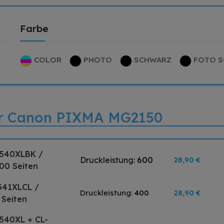
Farbe
COLOR
PHOTO
SCHWARZ
FOTO 
für Canon PIXMA MG2150
-540XLBK /
Druckleistung:
600
28,90 €
00 Seiten
541XLCL /
Druckleistung:
400
28,90 €
 Seiten
540XL + CL-