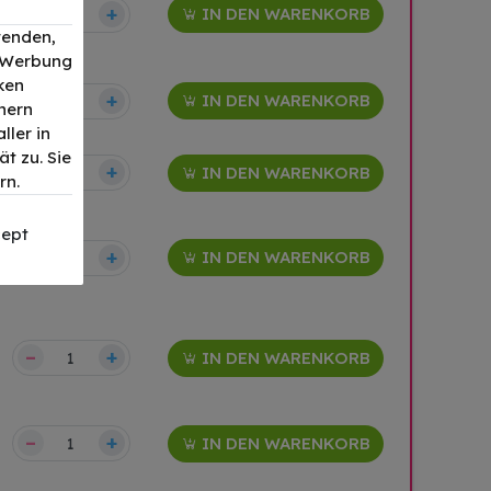
–
+
IN DEN WARENKORB
wenden,
, Werbung
ken
–
+
IN DEN WARENKORB
nern
ller in
t zu. Sie
–
+
IN DEN WARENKORB
rn.
ept
–
+
IN DEN WARENKORB
–
+
IN DEN WARENKORB
–
+
IN DEN WARENKORB