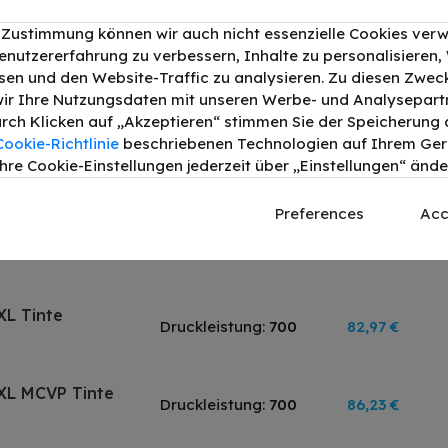
XL / 5224B017
79,31 €
r Zustimmung können wir auch nicht essenzielle Cookies ver
enutzererfahrung zu verbessern, Inhalte zu personalisieren
en und den Website-Traffic zu analysieren. Zu diesen Zwec
40L Twin Tinte
Druckleistung:
600
44,49 €
ir Ihre Nutzungsdaten mit unseren Werbe- und Analysepart
Durch Klicken auf „Akzeptieren“ stimmen Sie der Speicherung a
Cookie-Richtlinie
beschriebenen Technologien auf Ihrem Gerä
CVP Tinte
Druckleistung:
300
47,66 €
hre Cookie-Einstellungen jederzeit über „Einstellungen“ ände
Preferences
Acc
XL Tinte
Druckleistung:
700
57,52 €
XL Tinte
Druckleistung:
700
82,97 €
XL MCVP Tinte
Druckleistung:
700
86,23 €