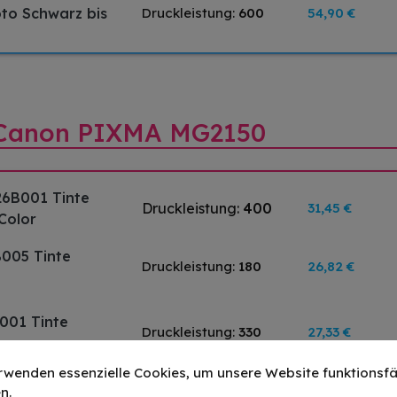
oto Schwarz bis
Druckleistung:
600
54,90 €
r Canon PIXMA MG2150
26B001 Tinte
Druckleistung:
400
31,45 €
-Color
B005 Tinte
Druckleistung:
180
26,82 €
001 Tinte
Druckleistung:
330
27,33 €
rwenden essenzielle Cookies, um unsere Website funktionsfä
n.