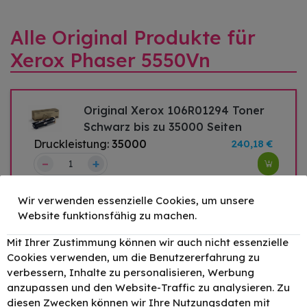
Alle Original Produkte für
Xerox Phaser 5550Vn
Original Xerox 106R01294 Toner
Schwarz bis zu 35000 Seiten
Druckleistung:
35000
240,18 €
–
+
Wir verwenden essenzielle Cookies, um unsere
Website funktionsfähig zu machen.
Original Xerox 113R00670
Bildtrommel (Drum-Unit) bis zu
Mit Ihrer Zustimmung können wir auch nicht essenzielle
60000 Seiten
Cookies verwenden, um die Benutzererfahrung zu
Druckleistung:
60000
526,48 €
verbessern, Inhalte zu personalisieren, Werbung
anzupassen und den Website-Traffic zu analysieren. Zu
–
+
diesen Zwecken können wir Ihre Nutzungsdaten mit