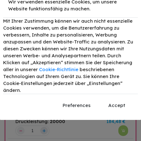
Wir verwenden essenzielle Cookies, um unsere
Website funktionsfähig zu machen.
Mit Ihrer Zustimmung können wir auch nicht essenzielle
Original Samsung CLT-K808S
Cookies verwenden, um die Benutzererfahrung zu
Toner Schwarz bis zu 23000 Seiten
verbessern, Inhalte zu personalisieren, Werbung
Druckleistung:
23000
62,28 €
anzupassen und den Website-Traffic zu analysieren. Zu
–
+
diesen Zwecken können wir Ihre Nutzungsdaten mit
unseren Werbe- und Analysepartnern teilen. Durch
Original Samsung CLT-C808S
Klicken auf „Akzeptieren“ stimmen Sie der Speicherung
Toner Cyan bis zu 20000 Seiten
aller in unserer
Cookie-Richtlinie
beschriebenen
Druckleistung:
20000
190,59 €
Technologien auf Ihrem Gerät zu. Sie können Ihre
Cookie-Einstellungen jederzeit über „Einstellungen“
–
+
ändern.
Original Samsung CLT-M808S /
Preferences
Accept
SS642A Toner Magenta bis zu
20000 Seiten
Druckleistung:
20000
184,48 €
–
+