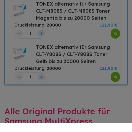
TONEX alternativ für Samsung
CLT-M808S / CLT-M808S Toner
Magenta bis zu 20000 Seiten
Druckleistung:
20000
121,90 €
–
+
TONEX alternativ für Samsung
CLT-Y808S / CLT-Y808S Toner
Gelb bis zu 20000 Seiten
Druckleistung:
20000
121,90 €
–
+
Alle Original Produkte für
Samsung MultiXpress
X4300LX