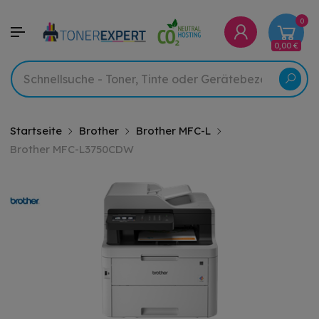
0
0,00 €
Startseite
Brother
Brother MFC-L
Brother MFC-L3750CDW