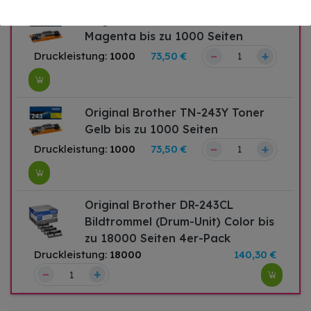
Original Brother TN-243M Toner
Magenta bis zu 1000 Seiten
–
+
Druckleistung:
1000
73,50 €
Original Brother TN-243Y Toner
Gelb bis zu 1000 Seiten
–
+
Druckleistung:
1000
73,50 €
Original Brother DR-243CL
Bildtrommel (Drum-Unit) Color bis
zu 18000 Seiten 4er-Pack
Druckleistung:
18000
140,30 €
–
+