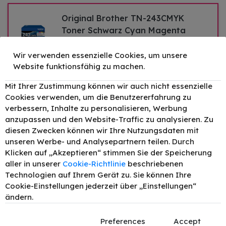
Original Brother TN-243CMYK
Toner Schwarz Cyan Magenta
Gelb Multicolor bis zu 4000 Seiten
4er-Pack
Wir verwenden essenzielle Cookies, um unsere
Website funktionsfähig zu machen.
Druckleistung:
4000
230,69 €
–
+
Mit Ihrer Zustimmung können wir auch nicht essenzielle
Cookies verwenden, um die Benutzererfahrung zu
Original Brother TN-243BK Toner
verbessern, Inhalte zu personalisieren, Werbung
Schwarz bis zu 1000 Seiten
anzupassen und den Website-Traffic zu analysieren. Zu
diesen Zwecken können wir Ihre Nutzungsdaten mit
–
+
Druckleistung:
1000
67,35 €
unseren Werbe- und Analysepartnern teilen. Durch
Klicken auf „Akzeptieren“ stimmen Sie der Speicherung
aller in unserer
Cookie-Richtlinie
beschriebenen
Original Brother TN-243C Toner
Technologien auf Ihrem Gerät zu. Sie können Ihre
Cyan bis zu 1000 Seiten
Cookie-Einstellungen jederzeit über „Einstellungen“
ändern.
–
+
Druckleistung:
1000
73,50 €
Preferences
Accept