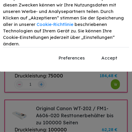
–
+
diesen Zwecken können wir Ihre Nutzungsdaten mit
unseren Werbe- und Analysepartnern teilen. Durch
Original Canon C-EXV49 MCVP
Klicken auf „Akzeptieren“ stimmen Sie der Speicherung
Toner Schwarz
aller in unserer
Cookie-Richtlinie
beschriebenen
–
+
401,59 €
Technologien auf Ihrem Gerät zu. Sie können Ihre
Cookie-Einstellungen jederzeit über „Einstellungen“
ändern.
Original Canon C-EXV49 /
Preferences
Accept
8528B003 Bildtrommel (Drum-Unit)
bis zu 75000 Seiten
Druckleistung:
75000
184,48 €
–
+
Original Canon WT-202 / FM1-
A606-020 Resttonerbehälter bis
zu 100000 Seiten
Druckleistung:
100000
62,28 €