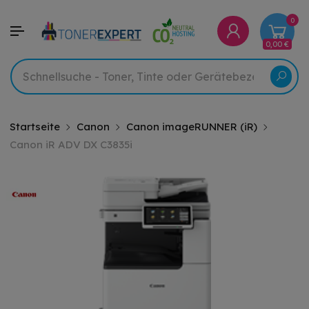
0
0,00 €
Startseite
Canon
Canon imageRUNNER (iR)
Canon iR ADV DX C3835i