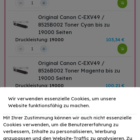
–
+
Original Canon C-EXV49 /
8525B002 Toner Cyan bis zu
19000 Seiten
Druckleistung:
19000
103,34 €
–
+
Original Canon C-EXV49 /
8526B002 Toner Magenta bis zu
19000 Seiten
Druckleistung:
19000
100,21 €
–
+
Wir verwenden essenzielle Cookies, um unsere
Website funktionsfähig zu machen.
Original Canon C-EXV49 /
8527B002 Toner Gelb bis zu 19000
Mit Ihrer Zustimmung können wir auch nicht essenzielle
Seiten
Cookies verwenden, um die Benutzererfahrung zu
verbessern, Inhalte zu personalisieren, Werbung
Druckleistung:
19000
100,21 €
anzupassen und den Website-Traffic zu analysieren. Zu