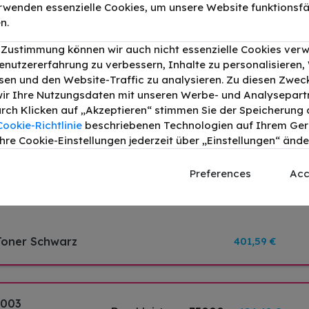
 Canon iR ADV DX C3826i
rwenden essenzielle Cookies, um unsere Website funktionsfä
n.
r Zustimmung können wir auch nicht essenzielle Cookies ver
B002 Toner
Druckleistung:
36000
76,65 €
enutzererfahrung zu verbessern, Inhalte zu personalisieren
en und den Website-Traffic zu analysieren. Zu diesen Zwec
ir Ihre Nutzungsdaten mit unseren Werbe- und Analysepart
B002 Toner
Druckleistung:
19000
103,34 €
Durch Klicken auf „Akzeptieren“ stimmen Sie der Speicherung a
Cookie-Richtlinie
beschriebenen Technologien auf Ihrem Gerä
hre Cookie-Einstellungen jederzeit über „Einstellungen“ ände
B002 Toner
Druckleistung:
19000
100,21 €
Preferences
Acc
B002 Toner Gelb
Druckleistung:
19000
100,21 €
Toner Schwarz
401,59 €
B003