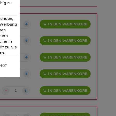
hig zu
wenden,
–
+
IN DEN WARENKORB
, Werbung
ken
nern
–
+
IN DEN WARENKORB
ller in
t zu. Sie
rn.
–
+
IN DEN WARENKORB
ept
–
+
IN DEN WARENKORB
–
+
IN DEN WARENKORB