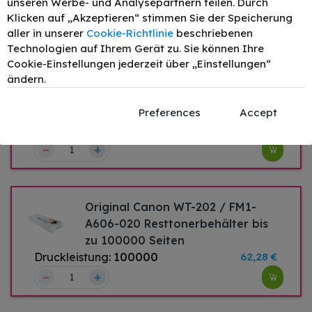
Toner Schwarz
unseren Werbe- und Analysepartnern teilen. Durch
Klicken auf „Akzeptieren“ stimmen Sie der Speicherung
–
+
401,59 €
aller in unserer
Cookie-Richtlinie
beschriebenen
Technologien auf Ihrem Gerät zu. Sie können Ihre
Cookie-Einstellungen jederzeit über „Einstellungen“
ändern.
Original Canon C-EXV49 /
8528B003 Bildtrommel (Drum-Unit)
Preferences
Accept
bis zu 75000 Seiten
Druckleistung:
75000
184,48 €
–
+
Original Canon WT-202 / FM1-
A606-020 Resttonerbehälter bis
zu 100000 Seiten
Druckleistung:
100000
62,28 €
–
+