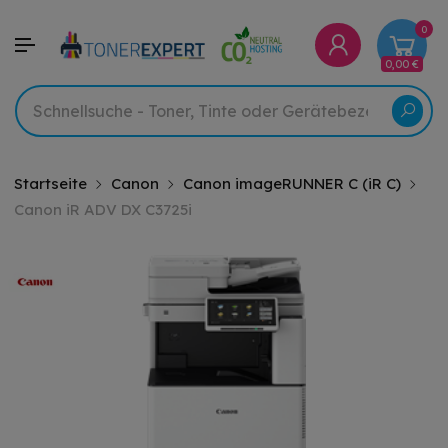
0
0,00 €
Startseite
Canon
Canon imageRUNNER C (iR C)
Canon iR ADV DX C3725i