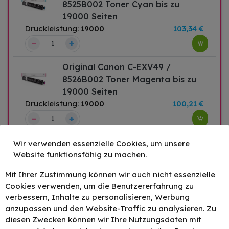
8525B002 Toner Cyan bis zu
19000 Seiten
Druckleistung:
19000
103,34 €
–
+
Original Canon C-EXV49 /
8526B002 Toner Magenta bis zu
19000 Seiten
Druckleistung:
19000
100,21 €
–
+
Original Canon C-EXV49 /
Wir verwenden essenzielle Cookies, um unsere
8527B002 Toner Gelb bis zu 19000
Website funktionsfähig zu machen.
Seiten
Mit Ihrer Zustimmung können wir auch nicht essenzielle
Druckleistung:
19000
100,21 €
Cookies verwenden, um die Benutzererfahrung zu
–
+
verbessern, Inhalte zu personalisieren, Werbung
anzupassen und den Website-Traffic zu analysieren. Zu
Original Canon C-EXV49 MCVP
diesen Zwecken können wir Ihre Nutzungsdaten mit