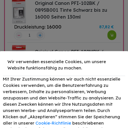
Original Canon PFI-102BK /
0895B001 Tinte Schwarz bis zu
16000 Seiten 130ml
Druckleistung:
16000
87,82 €
–
+
Original Canon PFI-102MBK /
0894B001 Tinte Matt Schwarz bis
Wir verwenden essenzielle Cookies, um unsere
zu 16000 Seiten 130ml
Website funktionsfähig zu machen.
–
+
Druckleistung:
16000
95,81 €
Mit Ihrer Zustimmung können wir auch nicht essenzielle
Cookies verwenden, um die Benutzererfahrung zu
verbessern, Inhalte zu personalisieren, Werbung
anzupassen und den Website-Traffic zu analysieren. Zu
Original Canon PFI-102C /
diesen Zwecken können wir Ihre Nutzungsdaten mit
0896B001 Tinte Cyan bis zu 3000
unseren Werbe- und Analysepartnern teilen. Durch
Seiten 130ml
Klicken auf „Akzeptieren“ stimmen Sie der Speicherung
aller in unserer
Cookie-Richtlinie
beschriebenen
–
+
Druckleistung:
3000
87,82 €