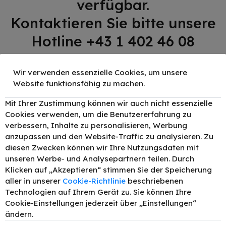
verfügbar.
Kontaktieren Sie bitte unsere
Hotline +43 1 402 46 08
Wir verwenden essenzielle Cookies, um unsere
Rufen Sie uns an
Website funktionsfähig zu machen.
Mit Ihrer Zustimmung können wir auch nicht essenzielle
Cookies verwenden, um die Benutzererfahrung zu
verbessern, Inhalte zu personalisieren, Werbung
anzupassen und den Website-Traffic zu analysieren. Zu
diesen Zwecken können wir Ihre Nutzungsdaten mit
unseren Werbe- und Analysepartnern teilen. Durch
Klicken auf „Akzeptieren“ stimmen Sie der Speicherung
aller in unserer
Cookie-Richtlinie
beschriebenen
Lerchenfelder Str. 78-80 1080 Wien
Technologien auf Ihrem Gerät zu. Sie können Ihre
Cookie-Einstellungen jederzeit über „Einstellungen“
Mo – Do: 09:30 – 18:00 Uhr
ändern.