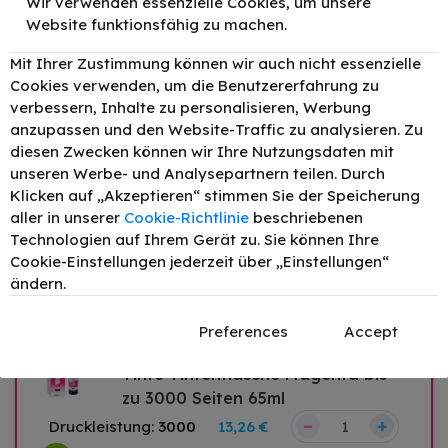
Wir verwenden essenzielle Cookies, um unsere
Website funktionsfähig zu machen.
Original Epson 104 / C13T00P140
Tinte Tintenflasche Schwarz bis zu
Mit Ihrer Zustimmung können wir auch nicht essenzielle
Cookies verwenden, um die Benutzererfahrung zu
3000 Seiten 65ml
verbessern, Inhalte zu personalisieren, Werbung
–
+
Druckleistung:
3000
14,40 €
anzupassen und den Website-Traffic zu analysieren. Zu
diesen Zwecken können wir Ihre Nutzungsdaten mit
unseren Werbe- und Analysepartnern teilen. Durch
Original Epson 104 / C13T00P240
Klicken auf „Akzeptieren“ stimmen Sie der Speicherung
aller in unserer
Cookie-Richtlinie
beschriebenen
Tinte Tintenflasche Cyan bis zu
Technologien auf Ihrem Gerät zu. Sie können Ihre
3000 Seiten 65ml
Cookie-Einstellungen jederzeit über „Einstellungen“
–
+
Druckleistung:
3000
13,26 €
ändern.
Preferences
Accept
Original Epson 104 / C13T00P340
Tinte Tintenflasche Magenta bis
zu 3000 Seiten 65ml
–
+
Druckleistung:
3000
13,26 €