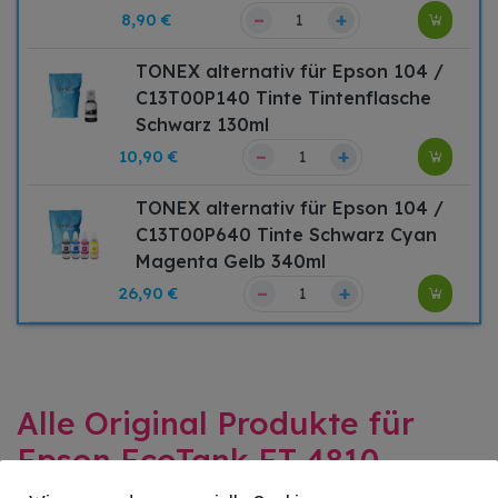
–
+
8,90 €
TONEX alternativ für Epson 104 /
C13T00P140 Tinte Tintenflasche
Schwarz 130ml
–
+
10,90 €
TONEX alternativ für Epson 104 /
C13T00P640 Tinte Schwarz Cyan
Magenta Gelb 340ml
–
+
26,90 €
Alle Original Produkte für
Epson EcoTank ET-4810