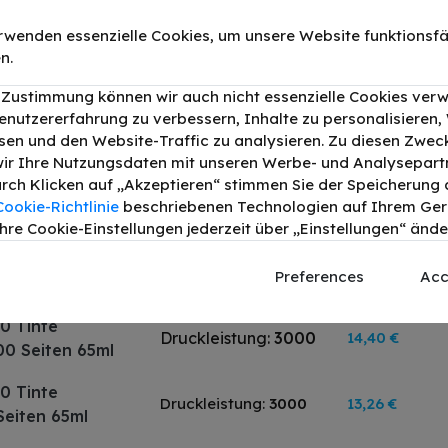
rwenden essenzielle Cookies, um unsere Website funktionsfä
4 / C13T00P140
n.
10,90 €
0ml
r Zustimmung können wir auch nicht essenzielle Cookies ver
4 / C13T00P640
enutzererfahrung zu verbessern, Inhalte zu personalisieren
26,90 €
lb 340ml
en und den Website-Traffic zu analysieren. Zu diesen Zwec
ir Ihre Nutzungsdaten mit unseren Werbe- und Analysepart
Durch Klicken auf „Akzeptieren“ stimmen Sie der Speicherung a
Cookie-Richtlinie
beschriebenen Technologien auf Ihrem Gerä
hre Cookie-Einstellungen jederzeit über „Einstellungen“ ände
 Epson EcoTank ET-2876
Preferences
Acc
0 Tinte
Druckleistung:
3000
14,40 €
00 Seiten 65ml
0 Tinte
Druckleistung:
3000
13,26 €
Seiten 65ml