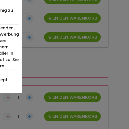
hig zu
–
+
IN DEN WARENKORB
wenden,
, Werbung
–
+
IN DEN WARENKORB
ken
nern
ller in
t zu. Sie
rn.
ept
–
+
IN DEN WARENKORB
–
+
IN DEN WARENKORB