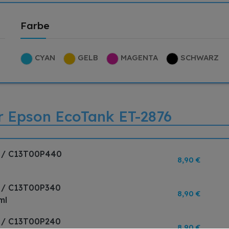
Farbe
CYAN
GELB
MAGENTA
SCHWARZ
ür Epson EcoTank ET-2876
4 / C13T00P440
8,90 €
4 / C13T00P340
8,90 €
ml
4 / C13T00P240
8,90 €