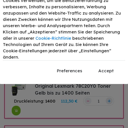
Cookies verwenden, um die Benutzererfahrung zu
verbessern, Inhalte zu personalisieren, Werbung
Original Lexmark 78C20C0 Toner
anzupassen und den Website-Traffic zu analysieren. Zu
Cyan bis zu 1400 Seiten
diesen Zwecken können wir Ihre Nutzungsdaten mit
–
+
unseren Werbe- und Analysepartnern teilen. Durch
Druckleistung:
1400
112,30 €
Klicken auf „Akzeptieren“ stimmen Sie der Speicherung
aller in unserer
Cookie-Richtlinie
beschriebenen
Technologien auf Ihrem Gerät zu. Sie können Ihre
Original Lexmark 78C20M0 Toner
Cookie-Einstellungen jederzeit über „Einstellungen“
Magenta bis zu 1400 Seiten
ändern.
–
+
Druckleistung:
1400
112,30 €
Preferences
Accept
Original Lexmark 78C20Y0 Toner
Gelb bis zu 1400 Seiten
–
+
Druckleistung:
1400
112,30 €