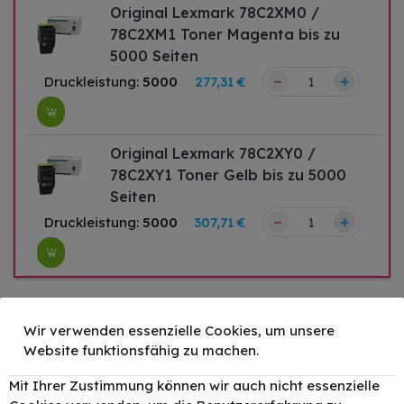
Original Lexmark 78C2XM0 /
78C2XM1 Toner Magenta bis zu
5000 Seiten
–
+
Druckleistung:
5000
277,31 €
Original Lexmark 78C2XY0 /
78C2XY1 Toner Gelb bis zu 5000
Seiten
–
+
Druckleistung:
5000
307,71 €
Original Lexmark 78C20K0 Toner
Wir verwenden essenzielle Cookies, um unsere
Schwarz bis zu 2000 Seiten
Website funktionsfähig zu machen.
Druckleistung:
2000
129,09 €
Mit Ihrer Zustimmung können wir auch nicht essenzielle
–
+