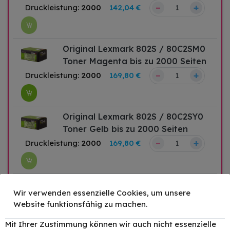
–
+
Druckleistung:
2000
142,04 €
Original Lexmark 802S / 80C2SM0
Toner Magenta bis zu 2000 Seiten
–
+
Druckleistung:
2000
169,80 €
Original Lexmark 802S / 80C2SY0
Toner Gelb bis zu 2000 Seiten
–
+
Druckleistung:
2000
169,80 €
Wir verwenden essenzielle Cookies, um unsere
Original Lexmark 802 / 80C20K0
Website funktionsfähig zu machen.
Toner Schwarz bis zu 1000 Seiten
Mit Ihrer Zustimmung können wir auch nicht essenzielle
–
+
Druckleistung:
1000
88,32 €