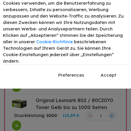
Cookies verwenden, um die Benutzererfahrung zu
verbessern, Inhalte zu personalisieren, Werbung
anzupassen und den Website-Traffic zu analysieren. Zu
diesen Zwecken können wir Ihre Nutzungsdaten mit
Original Lexmark 802 / 80C20C0
unseren Werbe- und Analysepartnern teilen. Durch
Toner Cyan bis zu 1000 Seiten
Klicken auf „Akzeptieren“ stimmen Sie der Speicherung
–
+
Druckleistung:
1000
113,89 €
aller in unserer
Cookie-Richtlinie
beschriebenen
Technologien auf Ihrem Gerät zu. Sie können Ihre
Cookie-Einstellungen jederzeit über „Einstellungen“
ändern.
Original Lexmark 802 / 80C20M0
Toner Magenta bis zu 1000 Seiten
Preferences
Accept
–
+
Druckleistung:
1000
113,89 €
Original Lexmark 802 / 80C20Y0
Toner Gelb bis zu 1000 Seiten
–
+
Druckleistung:
1000
113,89 €