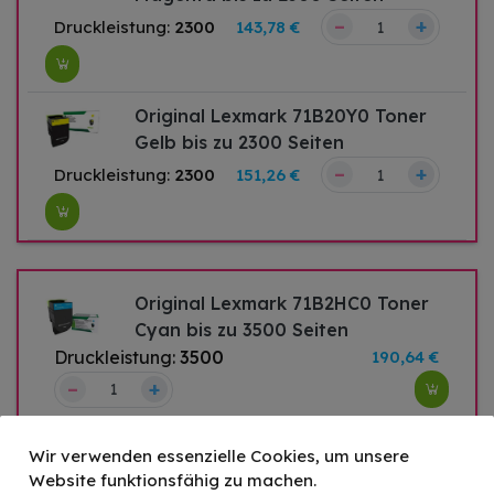
–
+
Druckleistung:
2300
143,78 €
Original Lexmark 71B20Y0 Toner
Gelb bis zu 2300 Seiten
–
+
Druckleistung:
2300
151,26 €
Original Lexmark 71B2HC0 Toner
Cyan bis zu 3500 Seiten
Druckleistung:
3500
190,64 €
–
+
Original Lexmark 71B2HK0 Toner
Wir verwenden essenzielle Cookies, um unsere
Schwarz bis zu 6000 Seiten
Website funktionsfähig zu machen.