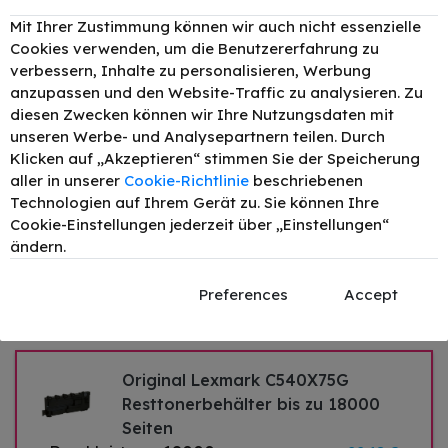
Druckleistung:
6000
226,24 €
Mit Ihrer Zustimmung können wir auch nicht essenzielle
–
+
Cookies verwenden, um die Benutzererfahrung zu
verbessern, Inhalte zu personalisieren, Werbung
Original Lexmark 71B2HM0 Toner
anzupassen und den Website-Traffic zu analysieren. Zu
Magenta bis zu 3500 Seiten
diesen Zwecken können wir Ihre Nutzungsdaten mit
–
+
Druckleistung:
3500
202,30 €
unseren Werbe- und Analysepartnern teilen. Durch
Klicken auf „Akzeptieren“ stimmen Sie der Speicherung
aller in unserer
Cookie-Richtlinie
beschriebenen
Technologien auf Ihrem Gerät zu. Sie können Ihre
Original Lexmark 71B2HY0 Toner
Cookie-Einstellungen jederzeit über „Einstellungen“
Gelb bis zu 3500 Seiten
ändern.
–
+
Druckleistung:
3500
202,30 €
Preferences
Accept
Original Lexmark C540X75G
Resttonerbehälter bis zu 18000
Seiten