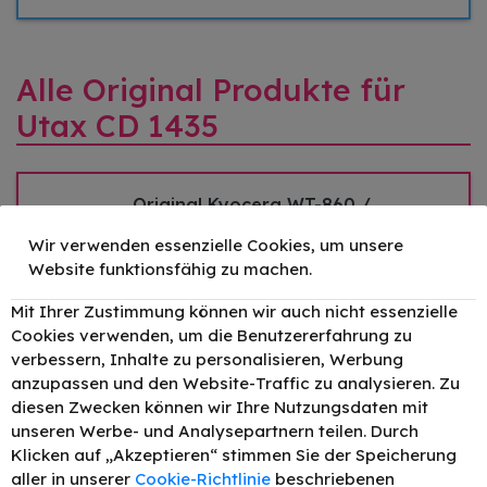
Alle Original Produkte für
Utax CD 1435
Original Kyocera WT-860 /
1902LC0UN0 Resttonerbehälter
Wir verwenden essenzielle Cookies, um unsere
bis zu 100000 Seiten
Website funktionsfähig zu machen.
Druckleistung:
100000
12,51 €
–
+
Mit Ihrer Zustimmung können wir auch nicht essenzielle
Cookies verwenden, um die Benutzererfahrung zu
verbessern, Inhalte zu personalisieren, Werbung
anzupassen und den Website-Traffic zu analysieren. Zu
diesen Zwecken können wir Ihre Nutzungsdaten mit
unseren Werbe- und Analysepartnern teilen. Durch
Klicken auf „Akzeptieren“ stimmen Sie der Speicherung
aller in unserer
Cookie-Richtlinie
beschriebenen