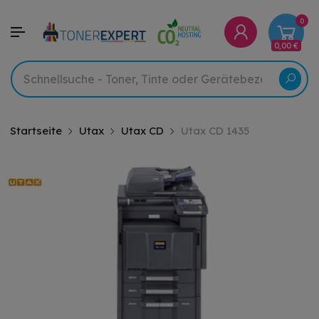
0
0,00 €
Startseite
Utax
Utax CD
Utax CD 1435