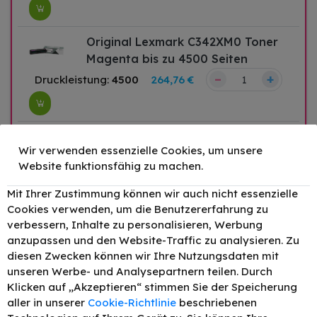
Original Lexmark C342XM0 Toner
Magenta bis zu 4500 Seiten
–
+
Druckleistung:
4500
264,76 €
Original Lexmark C342XY0 Toner
Wir verwenden essenzielle Cookies, um unsere
Gelb bis zu 4500 Seiten
Website funktionsfähig zu machen.
–
+
Druckleistung:
4500
264,76 €
Mit Ihrer Zustimmung können wir auch nicht essenzielle
Cookies verwenden, um die Benutzererfahrung zu
verbessern, Inhalte zu personalisieren, Werbung
anzupassen und den Website-Traffic zu analysieren. Zu
diesen Zwecken können wir Ihre Nutzungsdaten mit
Original Lexmark C332HK0 Toner
unseren Werbe- und Analysepartnern teilen. Durch
Schwarz bis zu 3000 Seiten
Klicken auf „Akzeptieren“ stimmen Sie der Speicherung
Druckleistung:
3000
160,28 €
aller in unserer
Cookie-Richtlinie
beschriebenen
–
+