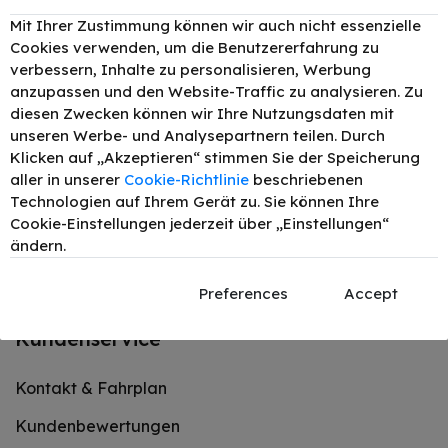
Lerchenfelder Str. 78-80 1080 Wien
Mit Ihrer Zustimmung können wir auch nicht essenzielle
Cookies verwenden, um die Benutzererfahrung zu
Mo – Do: 09:30 – 18:00 Uhr
verbessern, Inhalte zu personalisieren, Werbung
Fr: 09:30 - 12:30 & 14:00 - 18:00
anzupassen und den Website-Traffic zu analysieren. Zu
diesen Zwecken können wir Ihre Nutzungsdaten mit
Sa: 09:30 – 14:30 Uhr
unseren Werbe- und Analysepartnern teilen. Durch
Klicken auf „Akzeptieren“ stimmen Sie der Speicherung
+43 1 402 46 08
aller in unserer
Cookie-Richtlinie
beschriebenen
Technologien auf Ihrem Gerät zu. Sie können Ihre
office@tonerexpert.at
Cookie-Einstellungen jederzeit über „Einstellungen“
ändern.
Preferences
Accept
Kundenservice
Kontakt & Fahrplan
Kundenbewertungen