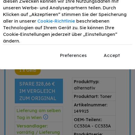
diesen Zwecken können wir Ihre Nutzungsdaten mit
4
185,91 €
- 7%
unseren Werbe- und Analysepartnern teilen. Durch
5
179,91 €
- 10%
Klicken auf „Akzeptieren“ stimmen Sie der Speicherung
aller in unserer
Cookie-Richtlinie
beschriebenen
–
+
Technologien auf Ihrem Gerät zu. Sie können Ihre
Cookie-Einstellungen jederzeit über „Einstellungen“
IN DEN WARENKORB
ändern.
Preis inkl. MwSt. zzgl.
Versand
Preferences
Accept
1 x Schwarz
1 x Cyan
1 x Magenta
1 x Gelb
Produkttyp:
SPARE 328,66 €
alternativ
IM VERGLEICH
Produktart:
Toner
ZUM ORIGINAL
Artikelnummer:
Lieferung am selben
149915
Tag in Wien
OEM-Teilenr.:
Versandlager:
CC530A - CC533A
vorrätig / Lieferung
Produktserie: