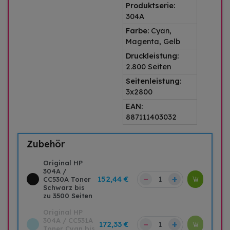
Produktserie:
304A
Farbe:
Cyan,
Magenta, Gelb
Druckleistung:
2.800 Seiten
Seitenleistung:
3x2800
EAN:
887111403032
Zubehör
Original HP
304A /
–
+
152,44 €
CC530A Toner
Schwarz bis
zu 3500 Seiten
Original HP
304A / CC531A
–
+
172,33 €
Toner Cyan bis