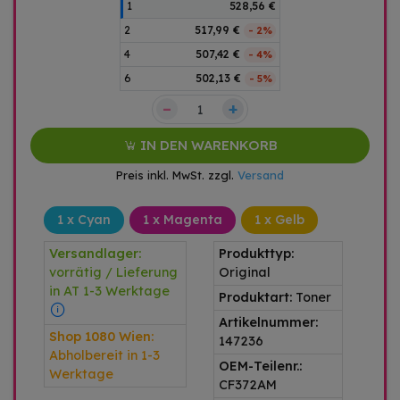
1
528,56 €
2
517,99 €
- 2%
4
507,42 €
- 4%
6
502,13 €
- 5%
–
+
IN DEN WARENKORB
Preis inkl. MwSt. zzgl.
Versand
1 x Cyan
1 x Magenta
1 x Gelb
Versandlager:
Produkttyp:
vorrätig / Lieferung
Original
in AT 1-3 Werktage
Produktart:
Toner
Artikelnummer:
Shop 1080 Wien:
147236
Abholbereit in 1-3
OEM-Teilenr.:
Werktage
CF372AM