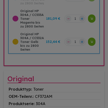
zu 2800 Seiten
Original HP
304A / CC533A
–
+
181,09 €
Toner
Magenta bis
zu 2800 Seiten
Original HP
304A / CC532A
–
+
152,44 €
Toner Gelb
bis zu 2800
Seiten
Original
Produkttyp:
Toner
OEM-Teilenr.:
CF372AM
Produktserie:
304A