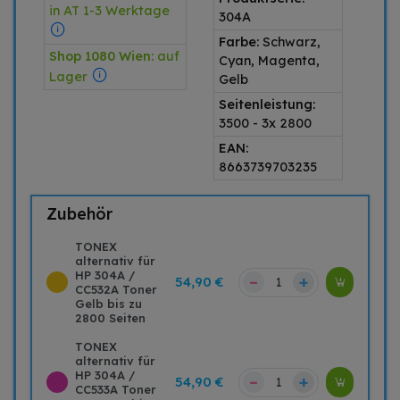
in AT 1-3 Werktage
304A
Farbe:
Schwarz,
Shop 1080 Wien:
auf
Cyan, Magenta,
Lager
Gelb
Seitenleistung:
3500 - 3x 2800
EAN:
8663739703235
Zubehör
TONEX
alternativ für
HP 304A /
–
+
54,90 €
CC532A Toner
Gelb bis zu
2800 Seiten
TONEX
alternativ für
HP 304A /
–
+
54,90 €
CC533A Toner