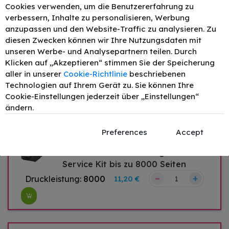
Cookies verwenden, um die Benutzererfahrung zu
verbessern, Inhalte zu personalisieren, Werbung
anzupassen und den Website-Traffic zu analysieren. Zu
diesen Zwecken können wir Ihre Nutzungsdaten mit
Original Epson 106 / C13T00R440
unseren Werbe- und Analysepartnern teilen. Durch
Tinte Gelb 70ml
Klicken auf „Akzeptieren“ stimmen Sie der Speicherung
aller in unserer
Cookie-Richtlinie
beschriebenen
Technologien auf Ihrem Gerät zu. Sie können Ihre
–
+
Cookie-Einstellungen jederzeit über „Einstellungen“
15,39 €
ändern.
Preferences
Accept
Original Epson C13T04D000 /
EWMB1-T04D0 Wartungseinheit
Service Kit bis zu 8000 Seiten
–
+
Druckleistung:
8000
11,20 €