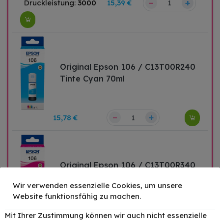
–
+
Druckleistung:
3000
15,39 €
Original Epson 106 / C13T00R240
Tinte Cyan 70ml
–
+
15,78 €
Original Epson 106 / C13T00R340
Tinte Magenta 70ml
Wir verwenden essenzielle Cookies, um unsere
Website funktionsfähig zu machen.
–
+
Mit Ihrer Zustimmung können wir auch nicht essenzielle
15,78 €