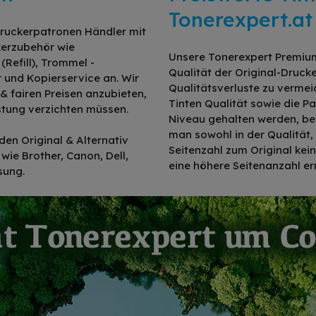
Tonerexpert.at
 Druckerpatronen Händler mit
kerzubehör wie
Unsere Tonerexpert Premium 
Refill), Trommel -
Qualität der Original-Druc
r und Kopierservice an. Wir
Qualitätsverluste zu vermei
 fairen Preisen anzubieten,
Tinten Qualität sowie die 
istung verzichten müssen.
Niveau gehalten werden, bev
man sowohl in der Qualität,
den Original & Alternativ
Seitenzahl zum Original kei
wie Brother, Canon, Dell,
eine höhere Seitenanzahl er
sung.