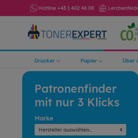
Hotline +43 1 402 46 08
Lerchenfeld
Drucker
Papier
Über 
Patronenfinder
mit nur 3 Klicks
Marke