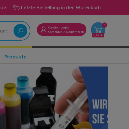
eder
Letzte Bestellung in den Warenkorb
0
Kunden Login
Anmelden
/
Registrieren
0,00 €
Produkte