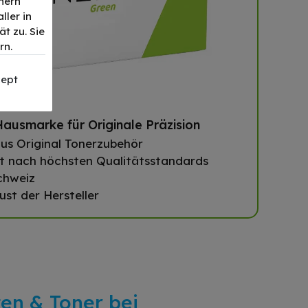
nern
ller in
t zu. Sie
rn.
ept
ausmarke für Originale Präzision
us Original Tonerzubehör
t nach höchsten Qualitätsstandards
chweiz
ust der Hersteller
ten & Toner bei