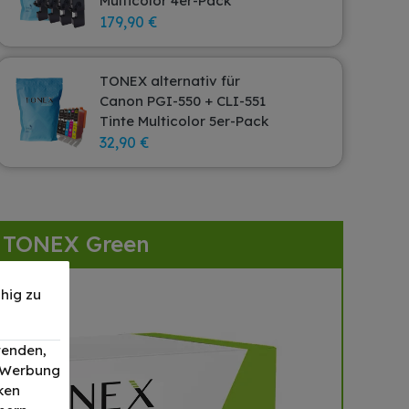
Multicolor 4er-Pack
179,90 €
TONEX alternativ für
Canon PGI-550 + CLI-551
Tinte Multicolor 5er-Pack
32,90 €
TONEX Green
hig zu
wenden,
, Werbung
ken