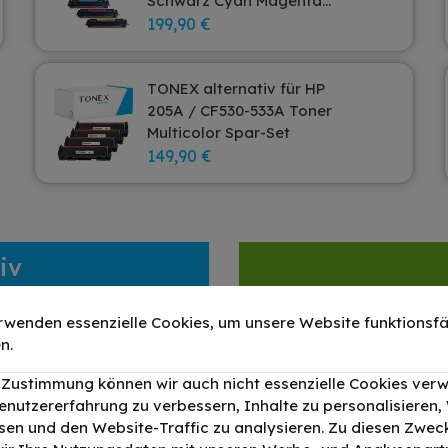
Schwarz Cyan Magenta
Gelb 4er-Pack
199,90 €
TONEX alternativ für HP
205A / CF530-533A Toner
Multicolor Spar-Set
149,90 €
iv
rwenden essenzielle Cookies, um unsere Website funktionsfä
n.
r Zustimmung können wir auch nicht essenzielle Cookies ver
enutzererfahrung zu verbessern, Inhalte zu personalisieren
en und den Website-Traffic zu analysieren. Zu diesen Zwec