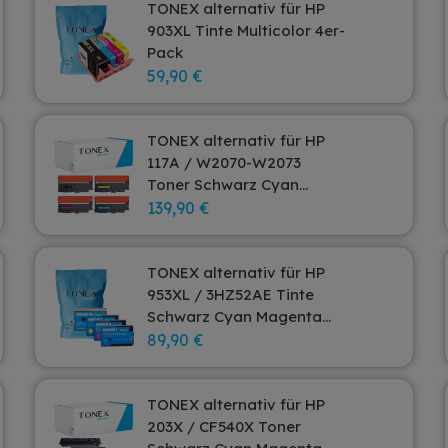
TONEX alternativ für HP
903XL Tinte Multicolor 4er-
Pack
59,90 €
TONEX alternativ für HP
117A / W2070-W2073
Toner Schwarz Cyan
Magenta Gelb 4er Pack
139,90 €
TONEX alternativ für HP
953XL / 3HZ52AE Tinte
Schwarz Cyan Magenta
Gelb 136ml 4er-Pack
89,90 €
TONEX alternativ für HP
203X / CF540X Toner