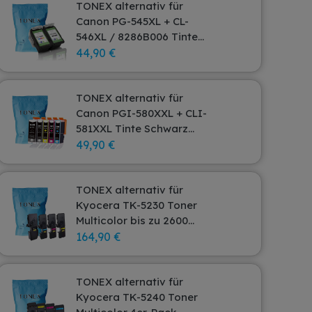
TONEX alternativ für
Canon PG-545XL + CL-
546XL / 8286B006 Tinte
Schwarz Color bis zu 400
44,90 €
Seiten 400ml Spar-Set
TONEX alternativ für
Canon PGI-580XXL + CLI-
581XXL Tinte Schwarz
Cyan Magenta Gelb Foto
49,90 €
Schwarz 73ml 5er-Pack
TONEX alternativ für
Kyocera TK-5230 Toner
Multicolor bis zu 2600
Seiten 4er-Pack
164,90 €
TONEX alternativ für
Kyocera TK-5240 Toner