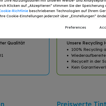
ir Ihre Nutzungsdaten mit unseren Werbe- und Analysepart
Durch Klicken auf „Akzeptieren“ stimmen Sie der Speicherung a
Cookie-Richtlinie
beschriebenen Technologien auf Ihrem Gerä
hre Cookie-Einstellungen jederzeit über „Einstellungen“ ände
Preferences
Acc
ter Qualität
Unsere Recycling H
100% Recycling a
01
Wiederaufbereite
Recycelt in der S
Kein Garantieverl
en
Preiswerte Tin